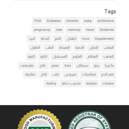
Tags
FDA
Diabetes
children
baby
antibiotics
pregnancy
new
memory
heart
Globivite
Supplement
virus
اطفال
الالم
البدانة
البرد
التهاب
الحمل
الحمية
الصيدلة
الطب
الطفل
العصب
العظام
العلوم
المستقبل
النانو
النمو
بكتيريا
رينو
سرطان
صحة
صمم
علاج
غلوبيفيت
فقر الدم
فيتامينات
فيروس
قلب
لقاح
متلازمة
متممات
مقاومة
مندوب دعاية
وظيفة