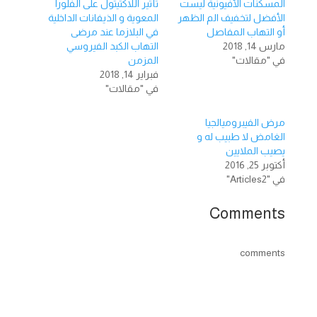
المسكنات الأفيونية ليست
تأثیر اللاكتیتول على الفلورا
الأفضل لتخفيف الم الظهر
المعویة و الذیفانات الداخلیة
أو التهاب المفاصل
في البلازما عند مرضى
مارس 14, 2018
التھاب الكبد الفیروسي
في "مقالات"
المزمن
فبراير 14, 2018
في "مقالات"
مرض الفيبروميالجيا
الغامض لا طبيب له و
يصيب الملايين
أكتوبر 25, 2016
في "Articles2"
Comments
comments