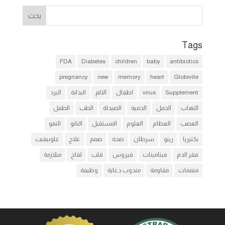
Tags
FDA
Diabetes
children
baby
antibiotics
pregnancy
new
memory
heart
Globivite
Supplement
virus
اطفال
الالم
البدانة
البرد
التهاب
الحمل
الحمية
الصيدلة
الطب
الطفل
العصب
العظام
العلوم
المستقبل
النانو
النمو
بكتيريا
رينو
سرطان
صحة
صمم
علاج
غلوبيفيت
فقر الدم
فيتامينات
فيروس
قلب
لقاح
متلازمة
متممات
مقاومة
مندوب دعاية
وظيفة