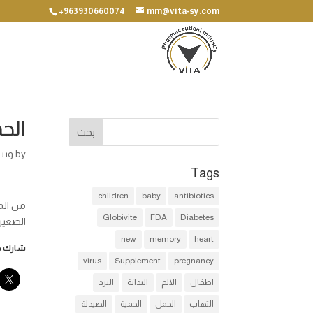
+963930660074
mm@vita-sy.com
الح
by
ويب
Tags
children
baby
antibiotics
من الم
Globivite
FDA
Diabetes
الصغيرا
new
memory
heart
شارك هذ
virus
Supplement
pregnancy
اطفال
الالم
البدانة
البرد
التهاب
الحمل
الحمية
الصيدلة