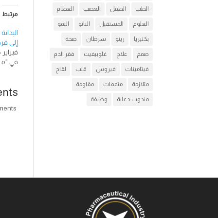
الطب
الطفل
العصب
العظام
مرتبط
العلوم
المستقبل
النانو
النمو
البدانة
بكتيريا
رينو
سرطان
صحة
إلى فر
فبراير 6, 2018
صمم
علاج
غلوبيفيت
فقر الدم
في "مق
فيتامينات
فيروس
قلب
لقاح
متلازمة
متممات
مقاومة
nts
مندوب دعاية
وظيفة
comments