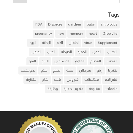
Tags
FDA
Diabetes
children
baby
antibiotics
pregnancy
new
memory
heart
Globivite
Supplement
virus
اطفال
الالم
البدانة
البرد
التهاب
الحمل
الحمية
الصيدلة
الطب
الطفل
العصب
العظام
العلوم
المستقبل
النانو
النمو
بكتيريا
رينو
سرطان
صحة
صمم
علاج
غلوبيفيت
فقر الدم
فيتامينات
فيروس
قلب
لقاح
متلازمة
متممات
مقاومة
مندوب دعاية
وظيفة