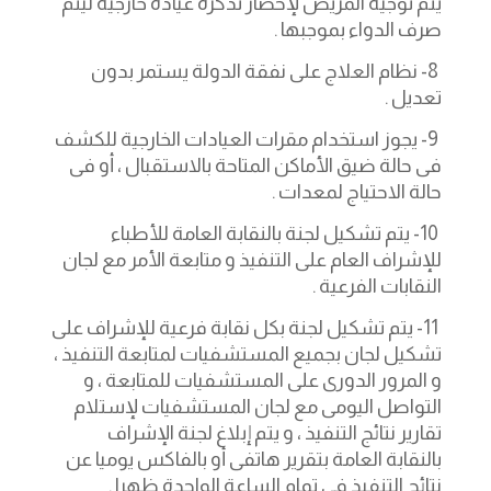
يتم توجيه المريض لإحضار تذكرة عيادة خارجية ليتم
صرف الدواء بموجبها .
8- نظام العلاج على نفقة الدولة يستمر بدون
تعديل .
9- يجوز استخدام مقرات العيادات الخارجية للكشف
فى حالة ضيق الأماكن المتاحة بالاستقبال ، أو فى
حالة الاحتياج لمعدات .
10- يتم تشكيل لجنة بالنقابة العامة للأطباء
للإشراف العام على التنفيذ و متابعة الأمر مع لجان
النقابات الفرعية .
11- يتم تشكيل لجنة بكل نقابة فرعية للإشراف على
تشكيل لجان بجميع المستشفيات لمتابعة التنفيذ ،
و المرور الدورى على المستشفيات للمتابعة ، و
التواصل اليومى مع لجان المستشفيات لإستلام
تقارير نتائج التنفيذ ، و يتم إبلاغ لجنة الإشراف
بالنقابة العامة بتقرير هاتفى أو بالفاكس يوميا عن
نتائج التنفيذ فى تمام الساعة الواحدة ظهرا .