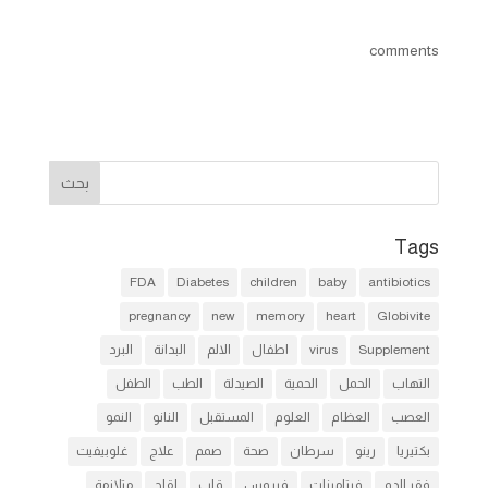
comments
Tags
FDA
Diabetes
children
baby
antibiotics
pregnancy
new
memory
heart
Globivite
Supplement
virus
اطفال
الالم
البدانة
البرد
التهاب
الحمل
الحمية
الصيدلة
الطب
الطفل
العصب
العظام
العلوم
المستقبل
النانو
النمو
بكتيريا
رينو
سرطان
صحة
صمم
علاج
غلوبيفيت
فقر الدم
فيتامينات
فيروس
قلب
لقاح
متلازمة