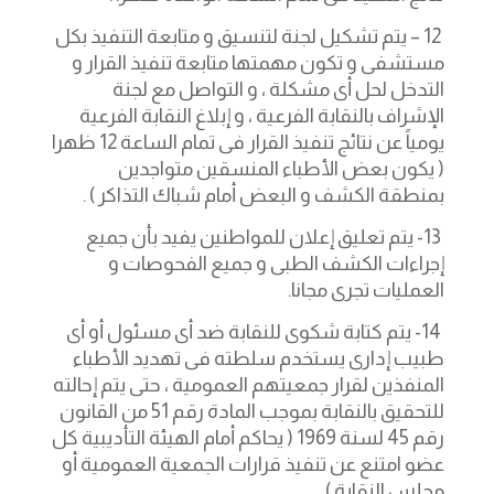
12 – يتم تشكيل لجنة لتنسيق و متابعة التنفيذ بكل
مستشفى و تكون مهمتها متابعة تنفيذ القرار و
التدخل لحل أى مشكلة ، و التواصل مع لجنة
الإشراف بالنقابة الفرعية ، و إبلاغ النقابة الفرعية
يومياً عن نتائج تنفيذ القرار فى تمام الساعة 12 ظهرا
( يكون بعض الأطباء المنسقين متواجدين
بمنطقة الكشف و البعض أمام شباك التذاكر ) .
13- يتم تعليق إعلان للمواطنين يفيد بأن جميع
إجراءات الكشف الطبى و جميع الفحوصات و
العمليات تجرى مجانا.
14- يتم كتابة شكوى للنقابة ضد أى مسئول أو أى
طبيب إدارى يستخدم سلطته فى تهديد الأطباء
المنفذين لقرار جمعيتهم العمومية ، حتى يتم إحالته
للتحقيق بالنقابة بموجب المادة رقم 51 من القانون
رقم 45 لسنة 1969 ( يحاكم أمام الهيئة التأديبية كل
عضو امتنع عن تنفيذ قرارات الجمعية العمومية أو
مجلس النقابة ) .