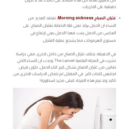
حقيقية على الاخريات.
غثيان الصباح Morning sickness:
تعتقد العديد من
النساء ان الحمل بولد تعني قلة الاصابة بغثيان الصباح، على
العكس من الحمل ببنت، فهذا الحمل يعني ارتفاع في
مستوى الهرمونات مما يشجع عملية الغثيان.
في الحقيقة، يختلف غثيان الصباح من حامل لاخرى، ففي دراسة
نشرت في المجلة العلمية The Lancet وجدت ان النساء اللاتي
تعانين من غثيان الصباح بشكل كبير اثناء الحمل، تكون فرص
انجابهن للاناث اكبر. في المقابل لم تتمكن الدراسات الاخرى من
تاكيد وتدعيم هذه النتيجة، لتبقى مجرد اسطورة!