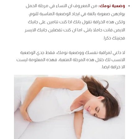
وضعية نومك:
من المعروف ان النساء في مرحلة الحمل
يواجهن صعوبة بالغة في ايجاد الوضعية المناسبة للنوم،
ولكن هذه الخرافة تقول بانك اذا كنت تنامين على جانبك
الايمن فانت حاملا بانثى، اما ان كنت تفضلين جانبك الايسر
فجنينك ذكرا.
لا داعي لمراقبة نفسك ووضعية نومك، فقط جدي الوضعية
الانسب لك خلال هذه المرحلة المتعبة، فهذه المعلومة ليست
الا خرافة ايضا.