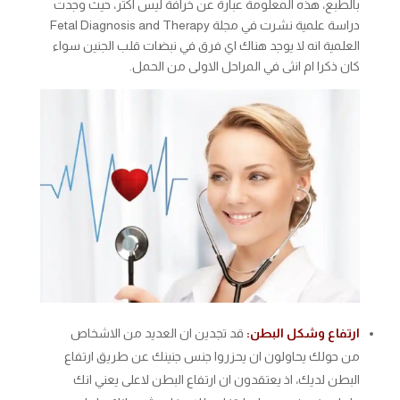
بالطبع، هذه المعلومة عبارة عن خرافة ليس اكثر، حيث وجدت
دراسة علمية نشرت في مجلة Fetal Diagnosis and Therapy
العلمية انه لا يوجد هناك اي فرق في نبضات قلب الجنين سواء
كان ذكرا ام انثى في المراحل الاولى من الحمل.
ارتفاع وشكل البطن:
قد تجدين ان العديد من الاشخاص
من حولك يحاولون ان يحزروا جنس جنينك عن طريق ارتفاع
البطن لديك، اذ يعتقدون ان ارتفاع البطن لاعلى يعني انك