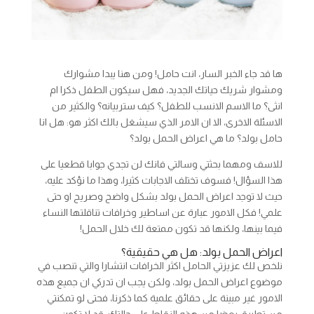
ها قد جاء الخبر السار، انت حامل! ومن هنا يبدا مشوارك
ومشوار شريك حياتك الجديد، فهل سيكون الطفل ذكرا ام
انثى؟ ما الاسم الانسب للطفل؟ كيف ستربيانه؟ والكثير من
الاسئلة الاخرى، الا ان الامر الذي سيشغل بالك اكثر هو: هل انا
حامل بولد؟ ما هي اعراض الحمل بولد؟
للاسف ومهما بحثتي وسالتي فانك لن تجدي جوابا قطعيا على
هذا السؤال! فسوف تختلف الاجابات كثيرا، وهذا ما نؤكد عليه،
حيث لا توجد اعراض الحمل بولد بشكل واضح وصريح او حتى
علمي! فكل الامور عبارة عن اساطير وخرافات تناقلتها النساء
فيما بينها، ولكنها قد تكون ممتعة لك خلال الحمل!
اعراض الحمل بولد: هل هي حقيقية؟
نلخص لك عزيزتي الحامل اكثر الخرافات انتشارا والتي تنصب في
موضوع اعراض الحمل بولد، ولكن يجب ان تدركي ان جميع هذه
الامور غير مبينة على حقائق علمية كما ذكرنا، فحتى لو تمكنتي
من تطبيق بعضا من هذه النقاط على حالتك، قد لا تكون