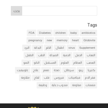
Tags
FDA
Diabetes
children
baby
antibiotics
pregnancy
new
memory
heart
Globivite
Supplement
virus
اطفال
الالم
البدانة
البرد
التهاب
الحمل
الحمية
الصيدلة
الطب
الطفل
العصب
العظام
العلوم
المستقبل
النانو
النمو
بكتيريا
رينو
سرطان
صحة
صمم
علاج
غلوبيفيت
فقر الدم
فيتامينات
فيروس
قلب
لقاح
متلازمة
متممات
مقاومة
مندوب دعاية
وظيفة