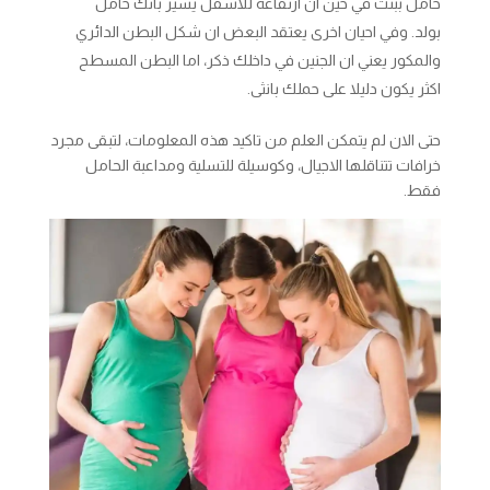
حامل ببنت في حين ان ارتفاعه للاسفل يشير بانك حامل
بولد. وفي احيان اخرى يعتقد البعض ان شكل البطن الدائري
والمكور يعني ان الجنين في داخلك ذكر، اما البطن المسطح
اكثر يكون دليلا على حملك بانثى.
حتى الان لم يتمكن العلم من تاكيد هذه المعلومات، لتبقى مجرد
خرافات تتناقلها الاجيال، وكوسيلة للتسلية ومداعبة الحامل
فقط.