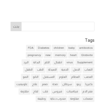
Tags
FDA
Diabetes
children
baby
antibiotics
pregnancy
new
memory
heart
Globivite
Supplement
virus
اطفال
الالم
البدانة
البرد
التهاب
الحمل
الحمية
الصيدلة
الطب
الطفل
العصب
العظام
العلوم
المستقبل
النانو
النمو
بكتيريا
رينو
سرطان
صحة
صمم
علاج
غلوبيفيت
فقر الدم
فيتامينات
فيروس
قلب
لقاح
متلازمة
متممات
مقاومة
مندوب دعاية
وظيفة