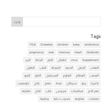
Tags
FDA
Diabetes
children
baby
antibiotics
pregnancy
new
memory
heart
Globivite
Supplement
virus
اطفال
الالم
البدانة
البرد
التهاب
الحمل
الحمية
الصيدلة
الطب
الطفل
العصب
العظام
العلوم
المستقبل
النانو
النمو
بكتيريا
رينو
سرطان
صحة
صمم
علاج
غلوبيفيت
فقر الدم
فيتامينات
فيروس
قلب
لقاح
متلازمة
متممات
مقاومة
مندوب دعاية
وظيفة