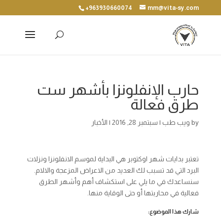
+963930660074
mm@vita-sy.com
حارب الإنفلونزا بأشهر ست
طرق فعالة
by
ويب طب
|
سبتمبر 28, 2016
|
الأخبار
تعتبر بدايات شهر اوكتوبر هي البداية لموسم الانفلونزا ونزلات
البرد التي قد تسبب لك العديد من الاعراض المزعجة والالام.
سنساعدك في ما يلي على استكشاف أهم وأشهر الطرق
فعالية في محاربتها أو حتى الوقاية منها.
شارك هذا الموضوع: