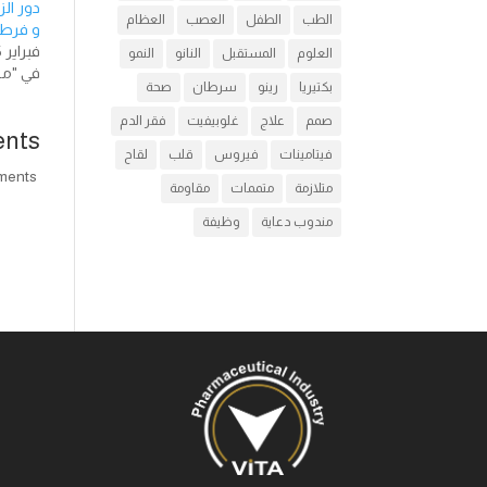
دور ال
الطب
الطفل
العصب
العظام
و فرط 
فبراير 15, 2018
العلوم
المستقبل
النانو
النمو
في "مق
بكتيريا
رينو
سرطان
صحة
صمم
علاج
غلوبيفيت
فقر الدم
nts
فيتامينات
فيروس
قلب
لقاح
comments
متلازمة
متممات
مقاومة
مندوب دعاية
وظيفة