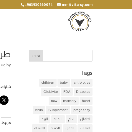
+963930660074
mm@vita-sy.com
طرق
by
ويب
Tags
children
baby
antibiotics
شارك هذ
Globivite
FDA
Diabetes
new
memory
heart
virus
Supplement
pregnancy
اطفال
الالم
البدانة
البرد
مرتبط
التهاب
الحمل
الحمية
الصيدلة