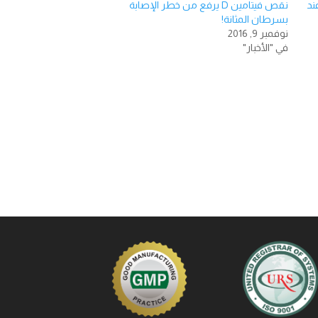
ند
نقص فيتامين D يرفع من خطر الإصابة
بسرطان المثانة!
نوفمبر 9, 2016
في "الأخبار"