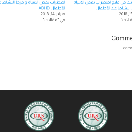
زنك في علاج اضطراب نقص الانتباه
اضطراب نقص الانتباه و فرط النشاط ع
النشاط عند الأطفال
الأطفال ADHD
فبراير 14, 2018
الات"
في "مقالات"
Comme