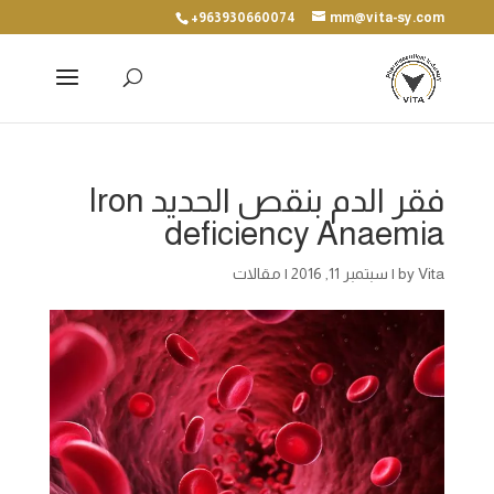
+963930660074
mm@vita-sy.com
فقر الدم بنقص الحديد Iron
deficiency Anaemia
Vita
by
|
سبتمبر 11, 2016
|
مقالات