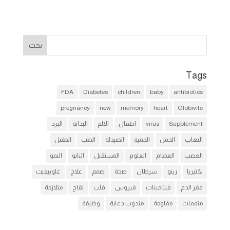
Tags
FDA
Diabetes
children
baby
antibiotics
pregnancy
new
memory
heart
Globivite
Supplement
virus
اطفال
الالم
البدانة
البرد
التهاب
الحمل
الحمية
الصيدلة
الطب
الطفل
العصب
العظام
العلوم
المستقبل
النانو
النمو
بكتيريا
رينو
سرطان
صحة
صمم
علاج
غلوبيفيت
فقر الدم
فيتامينات
فيروس
قلب
لقاح
متلازمة
متممات
مقاومة
مندوب دعاية
وظيفة