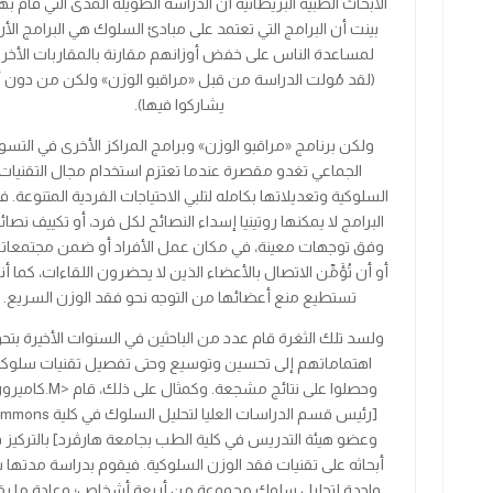
الأبحاث الطبية البريطانية أن الدراسة الطويلة المدى التي قام به
بينت أن البرامج التي تعتمد على مبادئ السلوك هي البرامج الأر
لمساعدة الناس على خفض أوزانهم مقارنة بالمقاربات الأخر
(لقد مُولت الدراسة من قبل «مراقبو الوزن» ولكن من دون 
يشاركوا فيها).
ولكن برنامج «مراقبو الوزن» وبرامج المراكز الأخرى في التس
الجماعي تغدو مقصرة عندما تعتزم استخدام مجال التقنيات
السلوكية وتعديلاتها بكامله لتلبي الاحتياجات الفردية المتنوعة. 
البرامج لا يمكنها روتينيا إسداء النصائح لكل فرد، أو تكييف نصائ
وفق توجهات معينة، في مكان عمل الأفراد أو ضمن مجتمعات
أو أن تُؤَمِّن الاتصال بالأعضاء الذين لا يحضرون اللقاءات، كما أنه
تستطيع منع أعضائها من التوجه نحو فقد الوزن السريع.
ولسد تلك الثغرة قام عدد من الباحثين في السنوات الأخيرة بتح
اهتماماتهم إلى تحسين وتوسيع وحتى تفصيل تقنيات سلوكي
وحصلوا على نتائج مشجعة. وكمثال على ذلك، قام
<
M
.
كاميرو
[رئيس قسم الدراسات العليا لتحليل السلوك في كلية
immons
وعضو هيئة التدريس في كلية الطب بجامعة هارڤرد] بالتركيز 
أبحاثه على تقنيات فقد الوزن السلوكية. فيقوم بدراسة مدتها 
واحدة لتحليل سلوك مجموعة من أربعة أشخاص؛ وعادة ما يق