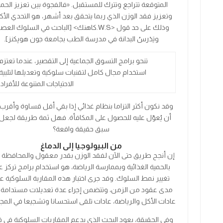
المتوقعة تتراجع وتترك للمستقبل. «فالفجوة بين تعزيز الحمي
وتعزيز فقد الوزن الذي ربما يتحقق بعد أشهر، هو التحدي الأكب
وذلك على حد قول
<
S
.
W
.
كاهنك
>
[الباحث في السلوك العصب
ويَدْرسُ البدانة في مدرسة الطب بجامعة جون هوپكنز].
تنحو برامج التسوق الجماعية إلى التقصير، عندما تعتزم
استخدام مجال كامل لتقنيات سلوكية وتعديلها لتلبية
الاحتياجات المتنوعة للأفراد.
وقد نكون أكثر التزاما بنظام غذائي إذا بقي أقل قساوة وأقرب 
أن يُعوّل عليه للحصول على المكافأة. فهل ثمة طريقة لجعل 
سبق حقيقة واقعة؟
من البيولوجيا إلى الدماغ
إن أنجح طريق حتى الآن لفقد الوزن بقدر معقول والمحافظة ع
بالحمية الغذائية وبممارسة الرياضة، هو استخدام برامج تركز ع
تغيير نمط السلوك. وقد جرى اختبار هذه المقاربة السلوكية ع
مدى عقود من الزمن، وتتضمن إجراء عدة تعديلات مستدامة 
عادات الأكل والرياضة، عادات تلقى استحسانا وتشجيعا في المج
وفي الحقيقة، يعود البحث الذي يدعم المقاربات السلوكية في 