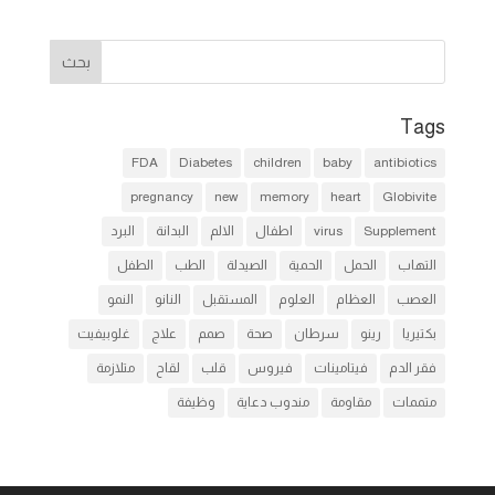
Tags
FDA
Diabetes
children
baby
antibiotics
pregnancy
new
memory
heart
Globivite
Supplement
virus
اطفال
الالم
البدانة
البرد
التهاب
الحمل
الحمية
الصيدلة
الطب
الطفل
العصب
العظام
العلوم
المستقبل
النانو
النمو
بكتيريا
رينو
سرطان
صحة
صمم
علاج
غلوبيفيت
فقر الدم
فيتامينات
فيروس
قلب
لقاح
متلازمة
متممات
مقاومة
مندوب دعاية
وظيفة