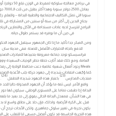
في برنامج معالجة سلوكية لمفرط في الوزن تبلغ
50
دولارا، أو 
يعادل
2500
دولار سنويا؛ وهذا أكثر بقليل من ثلث
الـ7000
دول
سنويا التي تمثل التكاليف الاجتماعية والطبية للبدانة – وللعلم، ربّم
يحتاج البدين إلى أكثر من سنة أو سنتين من المشاركة في تل
البرامج لتترسخ لديه عادات مستدامة في الأكل والتمارين الرياض
في حين أن ما يوفره قد يستمر طوال حياته.
ومن المبكر جدا تأكيد ما إذا كان الجمهور سيتقبل الجهود الحك
للدفع باتجاه الاختيارات الأفضل للصحة. ففي مدينة سان
فرانسيسكو توجد جماعة معروفة بتحبيذها للمبادرات الصحية
العامة، ومع ذلك فقد أثارت خطة حظر
الوجبات السعيدة
ppy
Meals
ردود أفعال شعبية غاضبة دعت محافظ الولاية إلى رفض
كما وُجّهت انتقادات شديدة إلى جهود
حركة جلب الأغذية الصحية
(24)
(23)
منتديات المدارس
باعتبار هذه الجهود
شديدة التطفل
.
واقع الأمر، ليس ثمة ما يؤكد أن الجهود المبذولة حاليا للحد 
البدانة إذا طبقت تماما على المستوى الوطني، سيكون لها دور 
في هذا الشأن. فمعدل البدانة الحالي يفوق إلى حد بعيد ما بلغ
قبل على الكرة الأرضية. ولذلك، فإن حلا على نطاق واسع لا بد 
يكون تجربة في تغيير سلوكي جماهيري. ولكن الأبحاث ترجح أن 
هذه التجربة الحاسمة قد تكون أفضل مسعى لنا للتغلب على البد