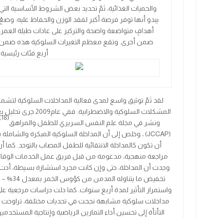
والحميات الغذائية، تَمّ تحديد بعض الشروط الأساسية التي
يبدو أنها توفر فرصة أكبر لفقد الوزن والحفاظ عليه: وضعُ
أهدافٍ متواضعة واضحة والتركيز على عادات طيلة العمر،
ضمن أخرى. وتقع معظم التغيرات السلوكية هذه ضمن
أربع فئات رئيسية
.
لقد تَمّ توثيق واسع لمدى فعالية المداخلات السلوكية لتشم
المشكلات السلوكية والاضطرابية. ففي عام
2009
جرى تحليل ب
(18)
ونشر في مجلة
علم النفس السريري للطفل والمراهق
(JCCAP)
، وخلص إلى أن المداخلة السلوكية المبكرة والشاملة 
أن تكون كالمداخلة الانتقائية للطفل المصاب بالتوحد. كما أن
مراجعة منهجية، مدعومة من قبل فريق عمل الخدمات الوقائي
وجدت أن المداخلة، حتى وإن كانت مجرد استشارة بسيطة، أدت 
تخفيض ما يتناوله المدمن من كؤوس الخمر بمعدل
34% – 13
واستمرار التأثير لمدة أربع سنوات. كما دلت دراسات مرجعية عل
مداخلات سلوكية مشابهة نجحت في تحديات مختلفة، تراوحت
التأتأة إلى تحسين أداء التمارين الرياضية وإنتاجية المستخدمين