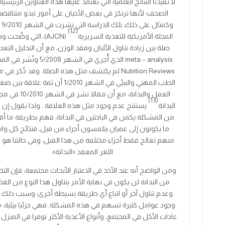
لا تفيدنا النتائج العلمية التي تعتمد عليها هذه العناوين الرئيسي
الصحف؛ لأنها ترتكز في بعض الأحيان على أمور تبدو متناقضة
وكمثال على ذلك، تلك الدراسة التي نشرت في الشهر
2010
/
9
ف
(12)
المجلة الأمريكية للتغذية السريرية
(AJCN)
، التي وضَّحت و
صلة بين زيادة تناول الألبان وفقد الوزن، مع أن
التحليل البَع
meta – analysis
الذي أُجري في الشهر
5/2008
ونُشر في المج
Nutrition Reviews
لم يكتشف مثل هذه الصلة. وقد ذُكر في م
الطب المهني والبيئي في الشهر
1/2010
أن ثمة علاقة بين ض
العمل والبدانة، مع أن مقالا نشر في الشهر
10
2010
/
في
مجل
(13)
البدانة
يستنتج عدم وجود مثل هذه العلاقة . ولذا نقول إن ج
من المشكلة يكمن في الباحثين في البدانة، فهم بطريقة ما أ
ما يكونون إلى عميان يتلمسون أجزاء من فيل، فنتائج كل واح
منهم تعالج فقط أجزاء مختلفة من هذا الفيل، وفي حالتنا هو 
اللغز المعقد «البدانة».
ومن الواضح أنه عند الأخذ في الاعتبار الأبحاث مجتمعة، فإن ال
من البدانة لن يكون في نهاية الأمر بتناول هذا النوع من الغذ
وعدم تناول آخر أو اتباع أي طريقة بسيطة أخرى؛ وسبب ذلك 
وجود عوامل كثيرة تسهم في هذه المشكلة. فهي جزئيا بيئية، 
عادات الأكل في المجتمع، وأنواع الأغذية الأكثر توفرا في المنزل