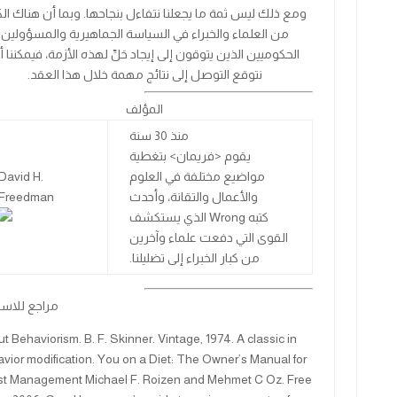
ومع ذلك ليس ثمة ما يجعلنا نتفاءل بنجاحها. وبما أن هناك الك
من العلماء والخبراء في السياسة الجماهيرية والمسؤولين
الحكوميين الذين يتوقون إلى إيجاد حَلِّ لهذه الأزمة، فيمكننا 
نتوقع التوصل إلى نتائج مهمة خلال هذا العقد.
المؤلف
منذ 30 سنة
يقوم <فريمان> بتغطية
مواضيع مختلفة في العلوم
David H.
والأعمال والتقانة، وأحدث
Freedman
كتبه Wrong الذي يستكشف
القوى التي دفعت علماء وآخرين
من كبار الخبراء إلى تضليلنا.
مراجع للاستز
t Behaviorism. B. F. Skinner. Vintage, 1974. A classic in
vior modification. You on a Diet: The Owner’s Manual for
st Management Michael F. Roizen and Mehmet C Oz. Free