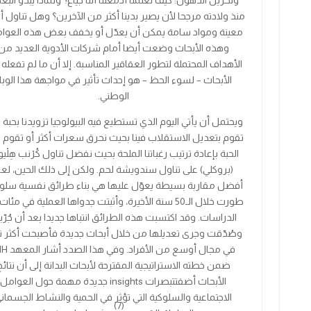
وتخزين الدهون: كيف تُعلمنا أدمغتنا أننا جياع؟ ولماذا يبدو ال
منذ ولادته مرجحا لأن يصير بدينا أكثر من الآخرين؟ وهل تناول أ
معينة ومواد سامة يمكن أن يعدّل أو يخفف بعض هذه العوا
وهذه الأبحاث وضعت أيضا أمام شركات الأدوية العديد من
الأهداف المحتملة لتطور العقاقير المناسبة. إلا أن ما لم تفعله 
الأبحاث – لسوء الحظ – هو إحداث تأثير في مواجهة هذا الوبا
الوطني.
ويحتمل أن يأتي اليوم الذي تستطيع فيه البيولوجيا تزويدنا بحبة 
تقوم بتعديل الاستقلاب فينا بحيث نحرق سعرات أكثر أو تقوم 
الحبة بإعادة ترتيب رغباتنا الملحة بحيث نفضل تناول كُرْنب هِلْي
(بروكلي) على تناول سندويشة لحم. ولكن إلى ذلك الحين، لع
أفضل مقاربة بسيطة يعوّل عليها هي بناء طرائق نفسية سلوك
طورت خلال الـ50 سنة الأخيرة، وأثبتت جدواها العملية في مئ
الدراسات. وقد اكتسبت هذه الطرائق انتباها جديدا بعد أن جُرّ
وصُدّقت وجرى تعديلها من خلال أبحاث جديدة فأصبحت أكثر تأث
في مجال أوسع من الأفراد. و
ضمن خطته الاستراتيجية المقترحة لأبحاث البدانة إلى أن نتائج
الأبحاث أضفت
تبصرات
insights جديدة مهمة حول العوامل
الاجتماعية والسلوكية التي تؤثر في الحمية والنشاط الجسمان
(7)