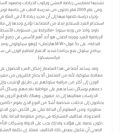
تشجيعا لممارسي رياضة المشي وركوب الدراجات وصعود السلا
وفي عام
2009
قام باحثون من مدرسة الطب في جامعة لويزيا
بإجراء دراسة خلصوا فيها إلى أن مجرد زيادة
2.8
في المئة في
استخدام الفرد للسلالم (بدلا من المصاعد) تؤدي وحدها إلى تن
باوند واحد من وزنه سنويا. «فالترابط بين مستويات الأنشط
الرياضية للفرد ووزنه الصحي هو أحد أهم الأسس في جميع أب
البدانة»، على حدّ قول
<
W
.
M
.
هارتمان
>
[وهو سيكولوجي ومدي
برنامج سلوكي يتبع برنامجا شديد الاعتبار لتنظيم الوزن في س
فرانسيسكو].
وقد يساعد أيضا في هذا المضمار إمكان المرء الحصول على
معالجة سلوكية، لأنه من المحتمل ألا يحتاج الكثيرون من مف
الوزن إلى أكثر من مراقبة سلوكهم عن طريق الإنترنت وإلى
دعمهم بوسائل تساعدهم على مواظبة تقدمهم، وسائل أثب
الدراسات فعاليتها إلى حد مقبول. وهناك بالطبع آخرون قد
يحتاجون إلى تدخلات شخصية أشدّ من النوع الذي يقوم
<
كامير
بتطويره. ومن المعلوم أن البدانة تبتلي على الأخص ذوي الدخ
المحدودة، فتكاليف المشاركة في برامج مقاومة البدانة غالبا م
تكون عصية على هؤلاء؛ ولذلك يجب على الدولة وشركات التأم
الصحي أن تتكفل ببعض تلك التكاليف. فمثلا، إن تكلفة المشار