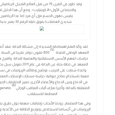
وقد طور في القرن
19
من قبل العالم البلجيكي الرياضياتي
والاجتماعي الأول
<A.
كويتيليت
>
. ومع أن هذا الدليل لا
يقيس دهون الجسم فإن أي فرد (ما عدا الرياضيين
شديدي العضلات) يفوق دليله الرقم
30
يعتبر بدينا.
لقد وجَّه العلم اهتماماته الشديدة إلى مشكلة البدانة. فقد أن
(5)
المعهد الوطني للصحة
800 مليون دولار تقريبا في السنة 
دراسات لفهم الأسس الاستقلابية والعصبية للبدانة. واقترح ه
المعهد في خطة بحثه عن البدانة في عام 2011 تمويل 
واعدة شملت على الترتيب: توضيح وظائف الپروتينات في نس
معينة باستخدام نماذج حيوانية؛ دراسة مسارات الإشارات المع
في الدماغ وبين الدماغ والأعضاء الأخرى؛ تمييز الاختلافات الجين
(6)
المتعلقة بالبدانة؛ وأخيرا تعرّف آليات
التعاقب الوراثي
genetic
المنظمة للاستقلاب.
وفي هذا المضمار، زودتنا الأبحاث بإضافات مهمة حول طرق ت
الپروتينات في أجسامنا لاستخلاص وتوزيع الطاقة من الأغذية وإ