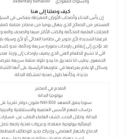
و
السلوك القعودي
sedentary behavior.
كيف وصلنا إلى هنا
إن يأس البدناء وأصحاب الأوزان المفرطة ينعكس في السي
المستمر من النصائح الذي ينهال يوميا من مصادر متباينة كمق
المجلات العلمية المحكّمة والكتب الأكثر مبيعا والصحف والمدون
فرغبتنا الشديدة لأي تحوير في نظامنا الغذائي أو لأي وسيلة با
قد تؤدي إلى إنقاص پاوندات بصورة سريعة ودائمة، تبدو كشهي
التي لا تشبع للطعام الغني الذي يضيف پاوندات إلى وزننا. فنح
الجمهور، يطيب لنا تصديق ما يبدو حلولا متقنة سريعة تفرض
وسائل الإعلام بعرضها في عناوينها الرئيسية على أنها اكتشا
جديدة، وكأنها حلول صحية لمشكلة البدانة.
التقدم في المختبر
بيولوجيا البدانة
سنويا ينفق المعهد
800
NIH
مليون دولار تقريبا على
دراسات لفهم الأسس العصبية والاستقلابية والجينية
للبدانة. وخلال البحث، كشف العلماء النقاب عن: مسارات
كيميائية بيولوجية معقدة؛ وعروات تغذية راجعة تصل
الدماغ بالجهاز الهضمي؛ وإدراك جديد للوظائف المنظمة
لنسج دهنية؛ وتغيرات وراثية مرهفة تجعل بعض