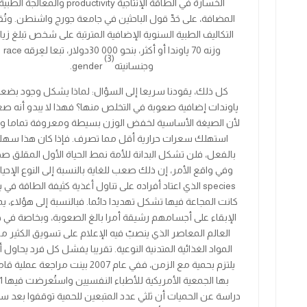
الخسارة في الطاقة الإنتاجية productivity والمعالجة الطبي
المضافة، على حَدِّ قول الباحثين في جامعة جورج واشنطن. وتُقدّ
التكاليف الطبية السنوية الإضافية المترتبة على شخص تبلغ زيا
وزنه 70 پاوندا أو أكثر، بنحو 000 30دولار، تبعا لعِرقه race
(3)
وجنسانيته
gender.
كل ذلك، يقودنا سريعا إلى السؤال: لماذا يشكل وجود بضع
پاوندات إضافية صعوبة في التخلص منها؟ فهذا لا يبدو أنه ص
لأن الصيغة الأساسية لخفض الوزن بسيطة ومعروفة تماما و
استهلك سعرات حرارية أقل مما تصرف. فإذا كان هذا سهلا
بالفعل، فلن تشكل البدانة للأمة نمط الحياة الأول المقلق صحي
وفي واقع الأمر، إن ذلك صعب للغاية بالنسبة إلى
النوع الإحيا
species
الذي اعتاد أفراده على تناول أغذية كثيفة الطاقة في بي
كانت المجاعة فيها تشكل تهديدا دائما. فبالنسبة إلى هؤلاء، ي
الإبقاء على أجسامهم رشيقة أمرا بالغ الصعوبة، وبخاصة في ه
العالم المعاصر الذي ينصبّ فيه الإعلام على تسويق الكثير م
المواد الغذائية المتدنية النوعية. تقريبا يفشل كل فرد يحاول 
يلتزم بحمية مع الزمن، ففي عام
2007
بينت مراجعة عملية قا
بها الجمعية الأمريكية للأطباء النفسيين واستُعرضت فيها
1
دراسة عن الحميات أن ثلثي عدد المتبعين للحمية توقفوا بعد سن