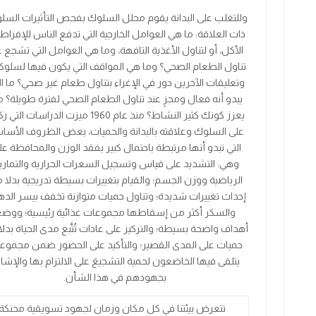
وللتغلب على البدانة يقوم محلل السلوك بفحص التأثيرات السلو
ذات العلاقة: ما هي العوامل الخارجية التي تدفع الناس للإفراط
الأكل، أو لتناول الأغذية التافهة، وما هي العوامل التي تشجع 
تناول الطعام الصحي؟ وما هي المواقف التي يكون فيها لسلوك
وتعليقات الآخرين دور في الإغراء بتناول طعام غير صحي؟ ما ا
يبدو أنه فعال ومجزٍ عند تناول الطعام الصحي لفترة طويلة؟ ما
يعزز كونك كثير النشاط؟ منذ عام
1960
ميزت الدراسات التي ر
على السلوك وعلاقته بالبدانة والحميات، بعض الظروف الأسا
التي تبدو أنها مرتبطة باحتمال كبير بفقد الوزن والمحافظة علي
وهي: التشديد على قياس وتسجيل السعرات الحرارية والتماري
الرياضية ووزن الجسم؛ والقيام بتغييرات بسيطة تدريجية بدلا 
إحداث تغييرات شديدة؛ وتناول حميات متوازنة تخفف بيسر الد
والسكر أكثر من إسقاطها مجموعات غذائية رئيسية؛ ووض
أهداف واضحة بسيطة؛ والتركيز على عادات تُتَّبع مدى الحياة بدل
حميات على المدى القصير؛ والتأكيد على الحضور ضمن مجموع
يتلقى فيها الخاضعون لحمية التشجيعَ على الالتزام بها والإشا
بجهودهم في هذا الشأن.
تتعرض بيئتنا في كل مكان وزمان لجهود تسويقية محنكة