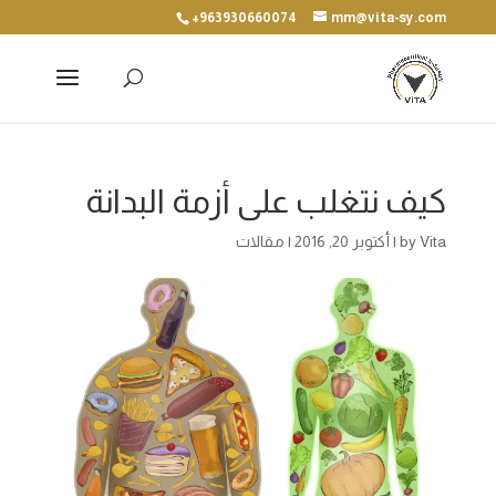
+963930660074
mm@vita-sy.com
كيف نتغلب على أزمة البدانة
Vita
by
|
أكتوبر 20, 2016
|
مقالات