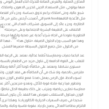
المخازن المحلية، والفرص المتاحة للتحرك أثناء العمل اليومي. و
منها بيولوجي، مثل الاستعداد الجيني لتخزين الدهون، وامتلاك ع
شبع عالية، وحتى امتلاك براعم تذوق حساسة. وجزء آخر اقتصاد
مثل
الأغذية التافهة
junk food
التي أصبحت أرخص بكثير من الأغ
الطازجة. وجزء عائد إلى التسويق، فشركات الغذاء التي غدت س
(14)
الالتفاف على الطبيعة البشرية الاجتماعية وعلى
«برمجتنا»
التطورية تقودنا في اتجاه شراء أغذية غير صحية ولكنها مربحة ل
(15)
وهذا هو السبب وراء الحلول الضيقة،
«تناولْ هذا»
، فهذا ال
من الحلول، مثل جميع الحلول البسيطة مصيرها الفشل.
عند اتباعنا حميات وممارستنا نُظما غذائية، نعتمد على الرغبة الق
للتغلب على القوة الدافعة إلى تناول مزيد من الطعام بالنسبة 
مستوى نشاطنا. ونعتمد على مكافأة كوننا أكثر أناقة وبقائنا
ملتزمين بالحمية، ولا شك في أن المكافأة هي فقد الوزن. ولك
لسوء الحظ، فإن الزمن يعمل ضدنا. فمع تناقص الوزن نجو
وتتطور فينا رغبة ملحة قوية للأكل، ونغدو منزعجين أكثر عند
ممارسة تمارين رياضية؛ ويترتب على ذلك بطبيعة الحال تباطؤ 
الوزن فيحاول الاستقلاب تعويض هذا الفقد بأن يكون استقلا
شحيحا في صرف السعرات الحرارية (الكالوريات). وهكذا نرى أ
الالتزام بنظامنا الغذائي يصبح بازدياد عقوبة قاسية وثابتة، والمك