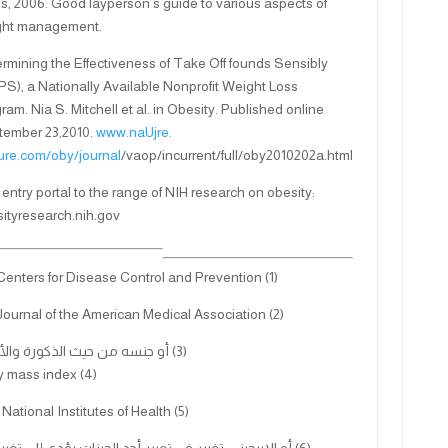
s, 2006. Good layperson’s guide to various aspects of
ght management.
rmining the Effectiveness of Take Off founds Sensibly
S), a Nationally Available Nonprofit Weight Loss
ram. Nia S. Mitchell et al. in Obesity. Published online
tember 23,2010.
www.naUjre.
ure.com/oby/journal
/vaop/incurrent/full/oby2010202a.html
entry portal to the range of NIH research on obesity:
ityresearch.nih.gov
(1) the Centers for Disease Control and Prevention
(2) the Journal of the American Medical Association
(3) أو جنسه من حيث الذكورة والأنوثة.
(4) body mass index
(5) The National Institutes of Health