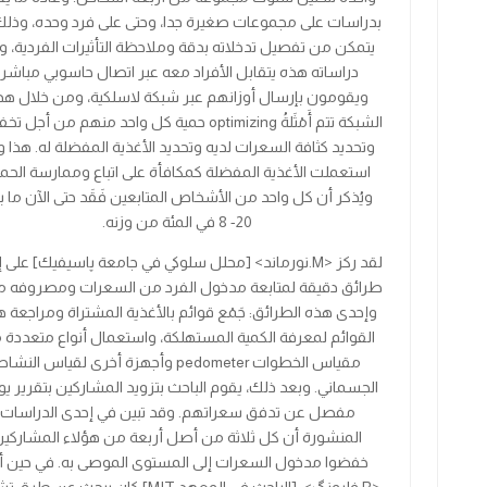
بدراسات على مجموعات صغيرة جدا، وحتى على فرد وحده، وذلك
يتمكن من تفصيل تدخلاته بدقة وملاحظة التأثيرات الفردية، و
دراساته هذه يتقابل الأفراد معه عبر اتصال حاسوبي مباشر،
ويقومون بإرسال أوزانهم عبر شبكة لاسلكية، ومن خلال هذ
الشبكة تتم
أَمْثَلةُ
optimizing
حمية كل واحد منهم من أجل تخ
وتحديد كثافة السعرات لديه وتحديد الأغذية المفضلة له. هذا 
استعملت الأغذية المفضلة كمكافأة على اتباع وممارسة الحمي
ويُذكر أن كل واحد من الأشخاص المتابعين فَقَد حتى الآن ما ب
20- 8
في المئة من وزنه.
لقد ركز
<
M
.
نورماند
>
[محلل سلوكي في جامعة پاسيفيك] على إي
طرائق دقيقة لمتابعة مدخول الفرد من السعرات ومصروفه من
وإحدى هذه الطرائق: جَمْع قوائم بالأغذية المشتراة ومراجعة 
القوائم لمعرفة الكمية المستهلكة، واستعمال أنواع متعددة 
مقياس الخطوات
pedometer
وأجهزة أخرى لقياس النشاط
الجسماني. وبعد ذلك، يقوم الباحث بتزويد المشاركين بتقرير ي
مفصل عن تدفق سعراتهم. وقد تبين في إحدى الدراسات
المنشورة أن كل ثلاثة من أصل أربعة من هؤلاء المشاركي
خفضوا مدخول السعرات إلى المستوى الموصى به. في حين أ