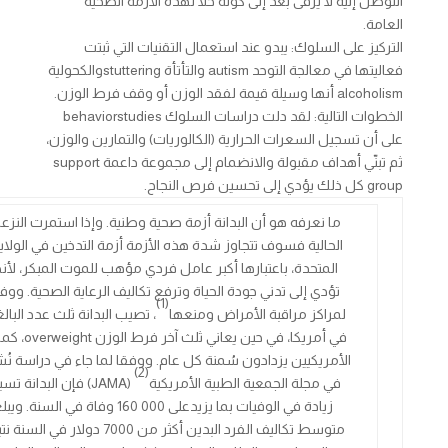
التوصل إليه لا يرقى بعد إلى كونه حلا لهذه الأزمة الصحية
العامة.
التركيز على السلوك: يبدو عند استعمال التقنيات التي ثبتت
فعاليتها في معالجة التوحد autism والتأتأة stutteringوالكحولية
alcoholism أنها وسيلة قيمة لفقد الوزن أو وقف فرط الوزن.
الخطوات التالية: لقد دلت دراسات السلوك behaviorstudies
على أن تسجيل السعرات الحرارية (الكالوريات) والتمارين والوزن،
ثم تبنّي أهداف مقبولة والانضمام إلى مجموعة داعمة support
group كل ذلك يؤدي إلى تحسين فرص النجاح.
ما نعرفه هو أن البدانة أزمة صحية وطنية. وإذا استمرت النزع
الحالية فسوف تتجاوز شدة هذه الأزمة أزمة التدخين في الولاي
المتحدة، باعتبارها أكبر عامل فردي مؤهب للموت المبكر، لأنه
تؤدي إلى تدني جودة الحياة وترفع تكاليف الرعاية الصحية. ووف
(1)
لمراكز مراقبة الأمراض ومنعها
، تصيب البدانة ثلث عدد البال
في أمريكا، في حين يعاني ثلث آخر ف
الأمريكيين يزدادون سُمنة كل عام. ووفقا لما جاء في دراسة ن
(2)
في مجلة الجمعية الطبية الأمريكية
(JAMA) فإن البدانة ت
زيادة في الوفيات بما يزيدعلى 000 160 وفاة في السنة. وي
متوسط تكاليف الفرد البدين أكثر من 7000 دولار في الس