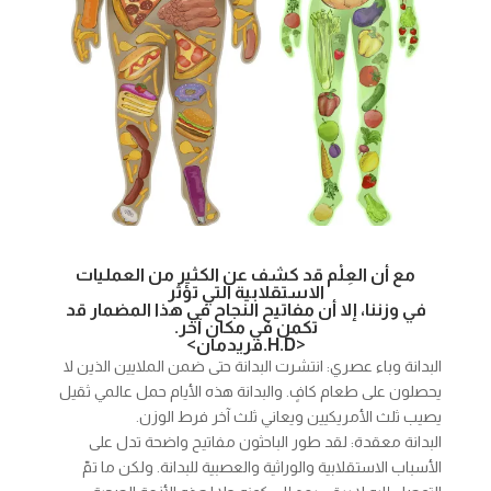
مع أن العِلْم قد كشف عن الكثير من العمليات
الاستقلابية التي تؤثر
في وزننا، إلا أن مفاتيح النجاح في هذا المضمار قد
تكمن في مكان آخر.
<H.D.
فريدمان>
البدانة وباء عصري: انتشرت البدانة حتى ضمن الملايين الذين لا
يحصلون على طعام كافٍ. والبدانة هذه الأيام حمل عالمي ثقيل
يصيب ثلث الأمريكيين ويعاني ثلث آخر فرط الوزن.
البدانة معقدة: لقد طور الباحثون مفاتيح واضحة تدل على
الأسباب الاستقلابية والوراثية والعصبية للبدانة. ولكن ما تمّ