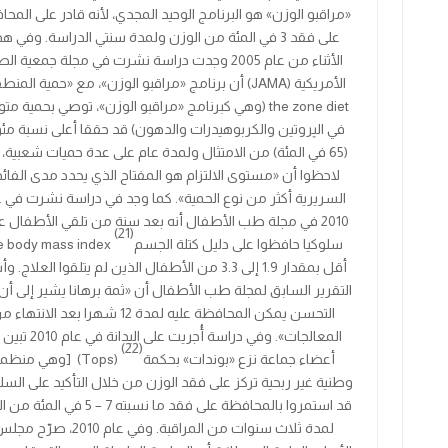
«مراقبو الوزن» هو البرنامج الوحيد المجدي، لأنه قادر على المح
على فقد
3
في المئة من الوزن ولمدة سنتي الدراسة. وفي ه
الأثناء من عام
2005
وجدت دراسة نشرت في مجلة جمعية ال
الأمريكية
(JAMA)
أن برنامج «مراقبو الوزن»، مع «حمية المنط
the zone diet
(وهي كبرنامج «مراقبو الوزن»، توصي بحمية متوا
في الپروتين والكربوهيدرات والدهون) قد حققا أعلى نسبة مئو
(
65
في المئة) من الامتثال ولمدة عام على عدة حميات شعبية، 
لاحظوا أن «مستوى الالتزام هو المفتاح الذي يحدد مدى الفائ
السريرية أكثر من نوع الحمية». كما وجد في دراسة نشرت في 
2010
في مجلة طب الأطفال أنه بعد سنة من تلقي الأطفال عل
(21)
سلوكيا حافظوا على
دليل كتلة الجسم
e body mass index
أقل بمقدار
1.9
إلى
3.3
من الأطفال الذين لم يتلقوا العلاج. وأ
التقرير السابق لمجلة طب الأطفال أن «ثمة برهانا يشير إلى أن
التحسن يمكن المحافظة عليه لمدة
12
شهرا بعد الانتهاء م
المعالجات». وفي دراسة أُجريت على البدانة في عام
2010
تبين 
(22)
أعضاء
جماعة نزع «بوندات» بحكمة
(Tops)
[وهي منظم
وطنية غير ربحية تركز على فقد الوزن من خلال التأكيد على الس
قد استمروا بالمحافظة على فقد ما نسبته
7 – 5
في المئة من ال
لمدة ثلاث سنوات من المراقبة. وفي عام
2010
، صرّح مجل