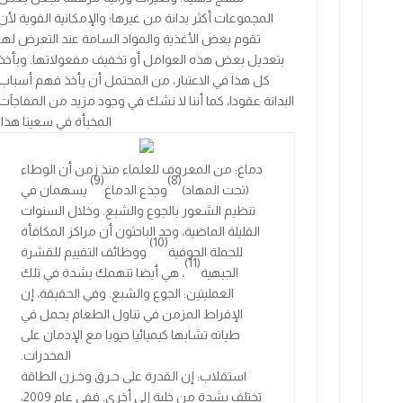
المجموعات أكثر بدانة من غيرها؛ والإمكانية القوية لأن
تقوم بعض الأغذية والمواد السامة عند التعرض لها
بتعديل بعض هذه العوامل أو تخفيف مفعولاتها. وبأخذ
كل هذا في الاعتبار، من المحتمل أن يأخذ فهم أسباب
البدانة عقودا، كما أننا لا نشك في وجود مزيد من المفاجآت
المخبأة في سعينا هذا.
دماغ: من المعروف للعلماء منذ زمن أن الوطاء
(9)
(8)
(تحت المهاد)
وجذع الدماغ
يسهمان في
تنظيم الشعور بالجوع والشبع. وخلال السنوات
القليلة الماضية، وجد الباحثون أن مراكز المكافأة
(10)
للجملة الحوفية
ووظائف التقييم للقشرة
(11)
الجبهية
، هي أيضا تنهمك بشدة في تلك
العمليتين: الجوع والشبع. وفي الحقيقة، إن
الإفراط المزمن في تناول الطعام يحمل في
طياته تشابها كيميائيا حيويا مع الإدمان على
المخدرات
.
استقلاب: إن القدرة على حـرق وخـزن الطاقة
تختلف بشدة من خلية إلى أخرى. ففي عام
2009
،