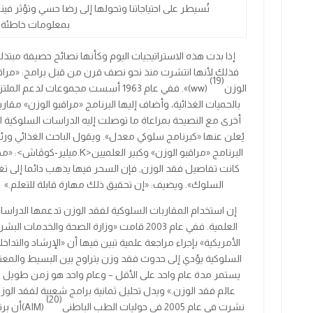
تُسيطر على احتياجاتنا وتحولها إلى رضا حسي وتؤثر فينا
بمعلومات خاطئة.
إذا بدت هذه الاستراتيجيات اليوم وكأنها نصائح حصيفة مبتذلة
فذلك لأنها انتشرت منذ نحو نصف قرن من قبل برامج:
«
مراق
(19)
الوزن
(ww)».
ففي عام
1963
أسست مجموعات لدعم الملتز
بالحميات الغذائية، وأضاف إليها البرنامج «مراقبو الوزن» مقار
أخرى مع النصيحة بمراعاة ما توصلت إليه الدراسات السلوكية ا
يُعلن عنها «كبرنامج سلوكي معدل». ويقول الباحث الغذائي ور
البرنامج «مراقبو الوزن» وكبير العلميين
<
K
.
ميلير-كوڤاش
>
: «م
كانت تفاصيل فقد الوزن, فإن السحر فيها يذهب دائما إلى تغي
السلوك». ويضيف: «إن تحقيق ذلك مهارة قابلة للتعلم.»
إن استخدام المقاربات السلوكية لفقد الوزن تدعمها الدراسا
العلمية. ففي عام
2003
قامت «وزارة الصحة والخدمات البشر
الأمريكية» بإجراء مراجعة علمية تبين فيها أن «الإرشاد والتداخ
السلوكية يؤدي إلى حدوث فقد وزن يتراوح بين البسيط والمع
يستمر مدة عام واحد على الأقل – وعام واحد هو زمن طويل 
عالم فقد الوزن.» ويدل تحليل ثمانية برامج شعبية لفقد الوز
(20)
نشرت في عام
2005
في
حوليات الطب الباطني
(AIM)
أن برن