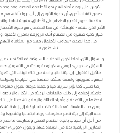
<
R
.
فليمنگ
>
، [الباحث في المعهد
MIT
] كان يبحث عن طرق ت
الأبوين على توجيه أطفالهم نحو الأطعمة الصحية. وقد وجد 
ضمن تقنيات أخرى، أن دعوة الأبوين إلى أن يروا بأنفسهم م
ملاءمة حجوم تقديم الطعام على الأطباق، مفيدة تماما. والنج
الآخر الذي حققه
<
فليمنگ
>
في هذا المضمار، هو دعوة الأطفال
اختيار كمية صغيرة من الطعام أثناء مرورهم بمخزن الأغذية. و
في هذا الصدد: «يتجاوب الأطفال فعلا مع المكافأة لأنهم
نشيطون.»
والسؤال الآن، لماذا تكون التدخلات السلوكية فعالة؟ تجيب عن 
السؤال
<
L
.
دوبي
>
[وهي سيكولوجية وباحثة في التسويق بجام
ماگيل] فتقول: إن بيئتنا حاليا واحدة من تلك البيئات التي تتع
لجهود تسويقية واسعة محنّكة، تضغط على احتياجاتنا وتحولها 
رضا حسي، كما تؤثر سريعا فينا وتجعلنا عرضة لقبول معلوما
خاطئة. إضافة إلى ذلك، فالعادات الرديئة في الأكل والرياضة ال
نلاحظها في الأصدقاء وأفراد العائلة والزملاء، تشجعنا على اتباع
ومن حيث الماهية، تهدف التدخلات السلوكية إلى إعادة تشكي
هذه البيئة إلى بيئة تضم معلومات ورضا اجتماعيا وتشجيعا وذ
من أجل أن ننجذب باتجاه الطعام الصحي وممارسة ما نختار 
التمارين الرياضية بدلا من الابتعاد عنها. ويقول
<
دوبي
>
: «عند