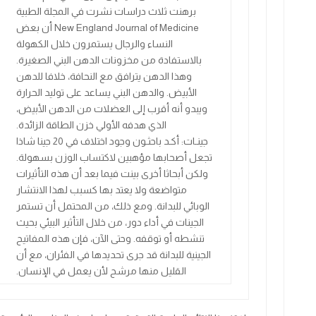
برهنت ثلاث دراسات نشرت في المجلة الطبية
New England Journal of Medicine
أن بعض
النساء والرجال يستمرون خلال الكهولة
بالاستفادة من مخزونات الدهن البني الصغيرة.
وهذا الدهن يترافق مع النحافة، خلافا للدهن
الأبيض. والدهن البني يساعد على توليد الحرارة
ويبدو أنه أقرب إلى العضلات من الدهن الأبيض،
الذي هدفه الأولي خزن الطاقة الزائدة
.
جينـات: أكـد باحثـون وجود اختلاف في
20
جينا شاذا
تجعل أصحابها مؤهبين لاكتساب الوزن بسهولة.
ولكن أبحاثا أخرى بينت فيما بعد أن هذه التأثيرات
متواضعة ولا يعتد بها كسبب لهذا الانتشار
الوبائي للبدانة. ومع ذلك، من المحتمل أن تستمر
الجينات في أداء دور، من خلال التأثير البيئي بحيث
تنشطه أو توقفه. وحتى الآن، فإن هذه المفاتيح
الجينية للبدانة قد جرى تحديدها في الفئران، مع أن
القليل منها مرشح لأن يعمل في الإنسان.