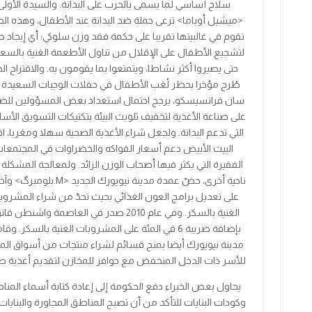
سلاح أساسي لما يسمى بالحرب على البدانة. والسيدة الأولى
<
ميشيل أوباما
>
ترعى حملة ضد البدانة عند الأطفال، وهذه الح
تقوم في غالبيتها تقريبا على حكمة فقد وزن سلوكي؛ أي إيجاد 
لتشجيع الأطفال على الإقلال من تناول الأطعمة الغنية بالسعر
حتى يصيروا أكثر نشاطا، ويتمتعوا بما يقومون به. والاقتراح ال
طُرح مؤخرا بحظر لُعَب الأطفال في حفلات الوجبات السعيدة 
سان فرانسيسكو، يرجح احتمال استعداد بعض المسؤولين لل
على صناعة الأغذية لتخفيف تلويث البيئة بتكتيكات التسويق الأس
التي تدعم البدانة. ولجعل شراء الأغذية الصحية سهلا ومغريا، اق
البيت الأبيض دعم أسعار الفواكه والخضراوات في المجتمعا
الفقيرة التي يكثر فيها أصحاب الوزن الزائد. ولمعالجة المشكلة
ناحية أخرى، حضّ عمدة مدينة نيويورك الجديد
<
M
.
بلومبرگ
>
وآخ
على تعديل برامج العون الغذائي بحيث تحدّ من شراء المشروب
الغنية بالسكر. وفي عام
2010
صدر في العاصمة واشنطن قان
بإضافة ضريبة
6
في المئة على المشروبات الغنية بالسكر. وق
مدينة نيويورك أيضا بمنح قسائم لشراء منتجات من أسواق المز
للأسر ذات الدخل المنخفض مع حوافز للمخازن لتقديم أغذية ص
يحاول بعض الخبراء دفع الحكومة إلى إعادة كتابة أسماء المن
وكودات البنايات للتأكد من أن تصبح المناطق المجاورة والبنايات 