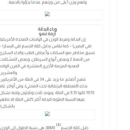
ولهم وزن أعلى من وزنهم عندما بدؤوا بالحمية.
وباء البدانة
أزمة تنمو
إن البدانة وفرط الوزن في الولايات المتحدة الأمريكية
(في اليمين) – كما تقاس بدليل كتلة الجسم (في اليسار) –
تسبق مخاطر نمو السكتات وأعراض القلب والداء السكري
من النمط
2
وبعض أنواع السرطان، وبعض المشكلات
الصحية المزمنة الأخرى المنتشرة في القرن الواحد
والعشرين
تصبح أضخم: ما يزيد على
34
في المئة من الأمريكيين
بدناء (المنطقة البرتقالية تحت المنحني)، وفي أواخر عام
1970
كانوا
9.15
في المئة. ويوجد ثلاث وثلاثون ولاية تشكل
فيها النسبة المئوية للبدانة أكثر
25
في المئة (لا تظهر
بالشكل).
4)
(
دليل كتلة الجسم
(BMI)
: هي نسبة الطول إلى الوزن،