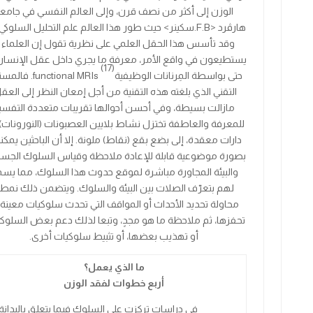
الوزن إلى أكثر من نصف قرن، وإلى العالم النفسي في جامع
هارڤرد
<
B
.
F
.
سكينر
>
حيث طور هذا العالم
علم
التحليل السلوكي
وقد تأسس هذا الحقل العلمي على نظرية تقول إن العلماء ل
يستطيعون في واقع الأمر، معرفة ما يجري داخل عقل الإنسان
(17)
حتى بواسطة
المِرنانات الوظيفية
functional MRIs
. فالمس
التقني الذي بلغته هذه التقنية من أجل إمعان النظر إلى العق
مازالت بسيطة، وفي أحسن أحوالها تقريبات متعددة التفسي
للمعرفة والعاطفة تختزل نشاط بلايين العصبونات (النورونات)
دارات معقدة، إلى بضع بقع (نقاط) ملونة. إلا أن الباحثين يمك
بصورة موضوعية قابلة للإعادة ملاحظة وقياس السلوك الجسم
والبيئة المجاورة مباشرة لموقع حدوث هذا السلوك، مما يس
لهم بتعرّف الصلات بين البيئة والسلوك. ويتضمن ذلك نمطي
محاولة تحديد الأحداث أو المواقف التي تحدث سلوكيات معينة 
تحفزها، ثم ملاحظة ما هو مجدٍ، وتبعا لذلك دعم بعض السلوكي
أو تهذيب بعضها، أو تثبيط سلوكيات أخرى.
ما الذي يعمل؟
أربع خطوات لفقد الوزن
في دراسات تركزت على السلوك فيما يتعلق بالبدانة