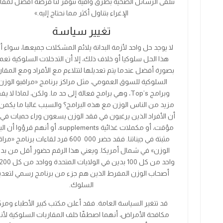
نتلقى الرسائل الصحية بطرق وافية تتوفر لنا فرصة أفضل لمقا
الإغراء بتناول أكثر مما نحتاج إليه.»
تغيير سياسة
لا يوجد حل واحد لأزمة البدانة يلائم المشكلات جميعها، سواء أ
هذا الحل سلوكيا أو خلاف ذلك، إلا أن التدخلات السلوكية تع
بصورة أفضل عندما يتم تعديلها لتتلاءم مع الأفراد ومع المقار
السلوكية للسوق العمومي، مثل مراكز برنامج «مراقبو الوزن
وبرامج
Top’s
، وهي برامج فعالة إلى حد ما. ولكن، لماذا لا يف
مزيد من الناس الوزن مع هذه البرامج؟ والسبب غالبا ما يكمن
أن الأفراد الذين يرغبون في فقد الوزن يسعون وراء حميات في و
مؤقت، أو
مكملات غذائية
supplements
، أو أنهم قرؤوا أن الب
مثبتة في جيناتنا. فقد حضر
000
600
فرد لقاءات برنامج «مراق
الوزن» في شمال أمريكا. ويعني هذا الرقم حضور أقل من بد
واحد من كل
100
بدين في الولايات المتحدة وواحد من كل
200
أصحاب الوزن المفرط الذين هم جزء من برنامج رسمي لتعد
السلوك.
قد تتغير السياسة العامة. فقد أعلن مكتب كبير الأطباء ومرك
مكافحة الأمراض، أنهما اصطفّا خلف المقاربات السلوكية لأن