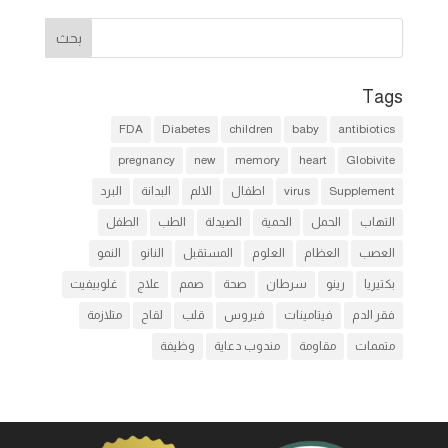
Tags
FDA
Diabetes
children
baby
antibiotics
pregnancy
new
memory
heart
Globivite
Supplement
virus
اطفال
الالم
البدانة
البرد
التهاب
الحمل
الحمية
الصيدلة
الطب
الطفل
العصب
العظام
العلوم
المستقبل
النانو
النمو
بكتيريا
رينو
سرطان
صحة
صمم
علاج
غلوبيفيت
فقر الدم
فيتامينات
فيروس
قلب
لقاح
متلازمة
متممات
مقاومة
مندوب دعاية
وظيفة