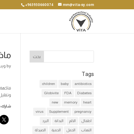
+963930660074
mm@vita-sy.com
ماذ
by
ويب
Tags
children
baby
antibiotics
Globivite
FDA
Diabetes
وتقليل
new
memory
heart
شارك هذ
virus
Supplement
pregnancy
اطفال
الالم
البدانة
البرد
التهاب
الحمل
الحمية
الصيدلة