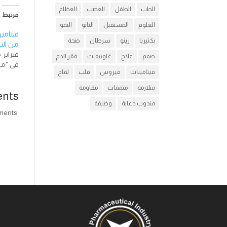
الطب
الطفل
العصب
العظام
مرتبط
العلوم
المستقبل
النانو
النمو
بكتيريا
رينو
سرطان
صحة
من الن
فبراير 26, 2018
صمم
علاج
غلوبيفيت
فقر الدم
في "مق
فيتامينات
فيروس
قلب
لقاح
متلازمة
متممات
مقاومة
nts
مندوب دعاية
وظيفة
comments