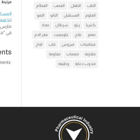
مرتبط
الطب
الطفل
العصب
العظام
المسكن
العلوم
المستقبل
النانو
النمو
لتخفيف
بكتيريا
رينو
سرطان
صحة
مارس 14, 018
في "مق
صمم
علاج
غلوبيفيت
فقر الدم
فيتامينات
فيروس
قلب
لقاح
nts
متلازمة
متممات
مقاومة
comments
مندوب دعاية
وظيفة