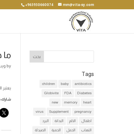
+963930660074
mm@vita-sy.com
ما 
by
ويب
Tags
children
baby
antibiotics
يعتبر 
Globivite
FDA
Diabetes
شارك هذ
new
memory
heart
virus
Supplement
pregnancy
اطفال
الالم
البدانة
البرد
التهاب
الحمل
الحمية
الصيدلة