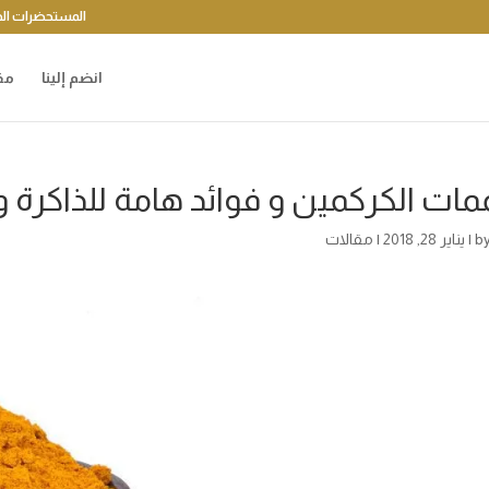
المستحضرات الد
انضم إلينا
مق
ات الكركمين و فوائد هامة للذاكرة و ا
b
|
يناير 28, 2018
|
مقالات