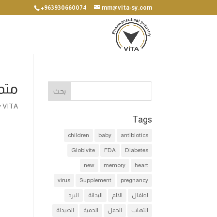
+963930660074
mm@vita-sy.com
متمم
y
VITA
Tags
children
baby
antibiotics
Globivite
FDA
Diabetes
new
memory
heart
virus
Supplement
pregnancy
اطفال
الالم
البدانة
البرد
التهاب
الحمل
الحمية
الصيدلة