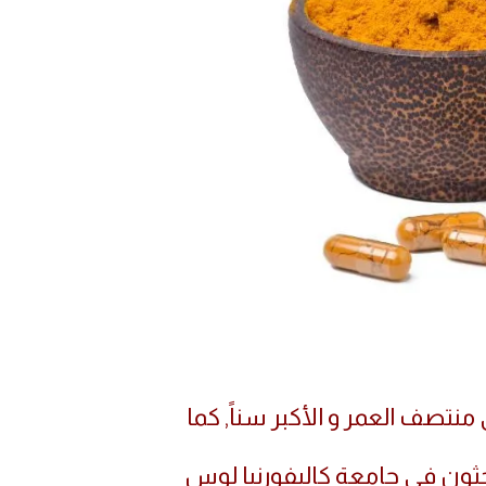
منتصف العمر و الأكبر سناً, كما
استمرت 18 شهراً أجراها باحثون في جامعة كاليفورنيا لوس