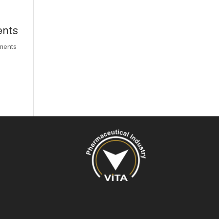
nts
comments