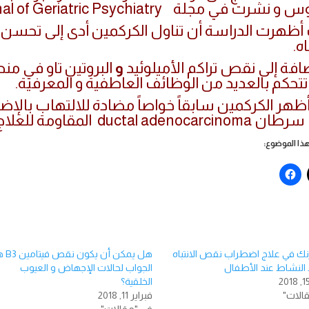
شرت في مجلة American Journal of Geriatric Psychiatry.
أظهرت الدراسة أن تناول الكركمين أدى إلى تحسن في
اه.
افة إلى نقص تراكم الأميلوئيد
و
البروتين تاو في منط
 تتحكم بالعديد من الوظائف العاطفية و المعرفية.
أظهر الكركمين سابقاً خواصاً مضادة للالتهاب بالإض
ductal adenoca المقاومة للعلاج الكيميائي.
ا الموضوع:
زنك في علاج اضطراب نقص الانتباه
هل يمكن أن يكو
النشاط عند الأطفال
الجواب لحالات الإجهاض و العيوب
الخلقية؟
الات"
فبراير 11, 2018