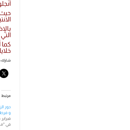
أنجلوس و ن
حيث 
الانتب
بالإض
التي
كما 
خلايا سرطان rcinoma
شارك هذ
مرتبط
دور ال
و فرط 
فبراير 15, 2018
في "مق