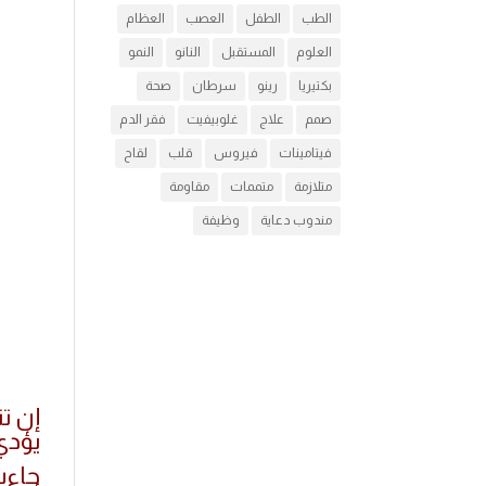
الطب
الطفل
العصب
العظام
العلوم
المستقبل
النانو
النمو
بكتيريا
رينو
سرطان
صحة
صمم
علاج
غلوبيفيت
فقر الدم
فيتامينات
فيروس
قلب
لقاح
متلازمة
متممات
مقاومة
مندوب دعاية
وظيفة
إن تن
يؤدي 