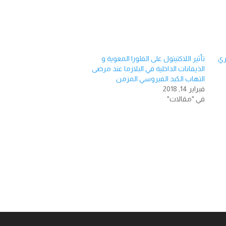
كري
تأثیر اللاكتیتول على الفلورا المعویة و
الذیفانات الداخلیة في البلازما عند مرضى
التھاب الكبد الفیروسي المزمن
فبراير 14, 2018
في "مقالات"