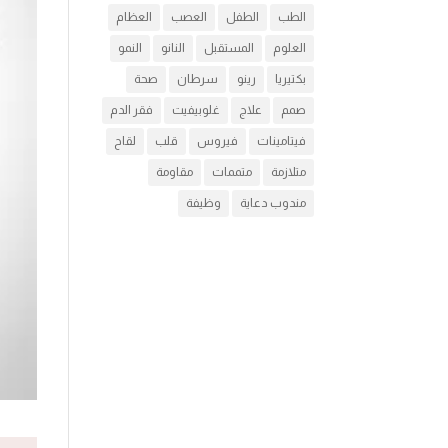
الطب
الطفل
العصب
العظام
العلوم
المستقبل
النانو
النمو
بكتيريا
رينو
سرطان
صحة
صمم
علاج
غلوبيفيت
فقر الدم
فيتامينات
فيروس
قلب
لقاح
متلازمة
متممات
مقاومة
مندوب دعاية
وظيفة