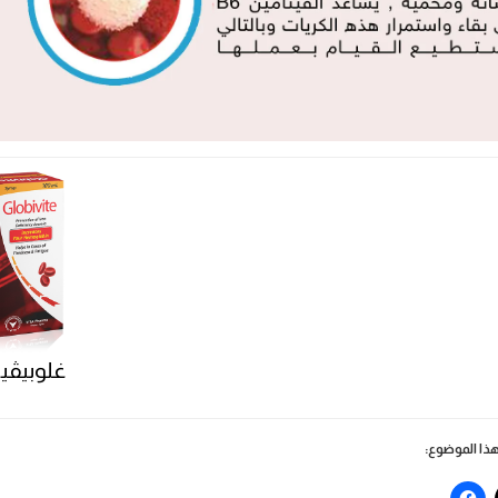
غلوبيڤي
ا الموضوع: