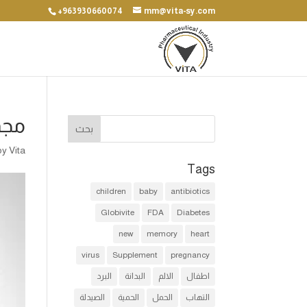
+963930660074
mm@vita-sy.com
مجموعة 
by
Vita
Tags
children
baby
antibiotics
Globivite
FDA
Diabetes
new
memory
heart
virus
Supplement
pregnancy
اطفال
الالم
البدانة
البرد
التهاب
الحمل
الحمية
الصيدلة