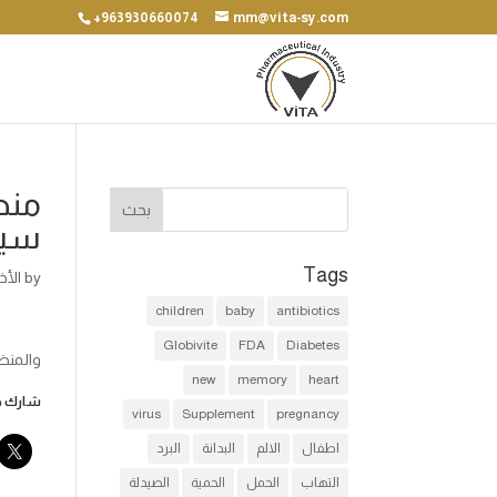
+963930660074
mm@vita-sy.com
منظ
سيا
Tags
by
الأخ
children
baby
antibiotics
Globivite
FDA
Diabetes
والمنظ
new
memory
heart
شارك هذ
virus
Supplement
pregnancy
اطفال
الالم
البدانة
البرد
التهاب
الحمل
الحمية
الصيدلة