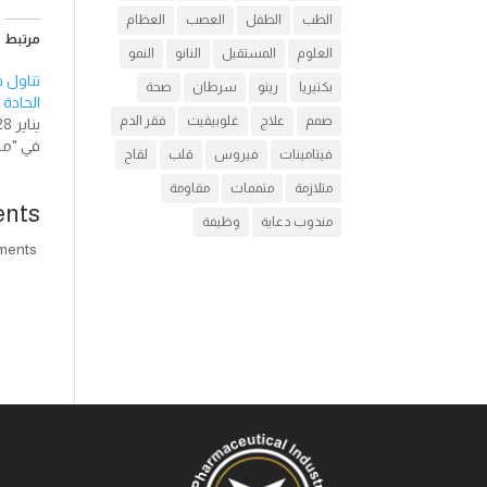
الطب
الطفل
العصب
العظام
مرتبط
العلوم
المستقبل
النانو
النمو
بكتيريا
رينو
سرطان
صحة
الحادة 
صمم
علاج
غلوبيفيت
فقر الدم
يناير 28, 2018
في "مق
فيتامينات
فيروس
قلب
لقاح
متلازمة
متممات
مقاومة
nts
مندوب دعاية
وظيفة
comments