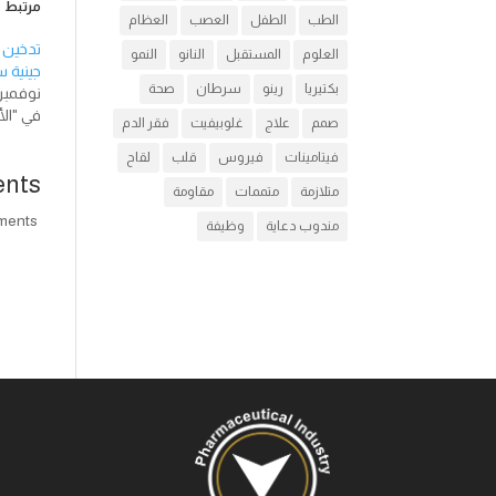
مرتبط
الطب
الطفل
العصب
العظام
العلوم
المستقبل
النانو
النمو
جينية سن
بكتيريا
رينو
سرطان
صحة
نوفمبر 8, 16
في "الأ
صمم
علاج
غلوبيفيت
فقر الدم
فيتامينات
فيروس
قلب
لقاح
nts
متلازمة
متممات
مقاومة
comments
مندوب دعاية
وظيفة