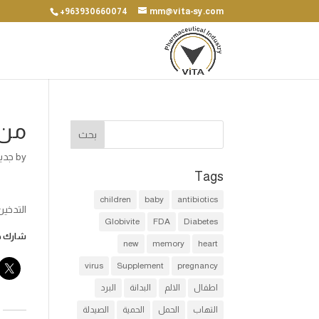
+963930660074
mm@vita-sy.com
من آ
by
جديد 
Tags
children
baby
antibiotics
التدخين 
Globivite
FDA
Diabetes
شارك هذ
new
memory
heart
virus
Supplement
pregnancy
اطفال
الالم
البدانة
البرد
التهاب
الحمل
الحمية
الصيدلة