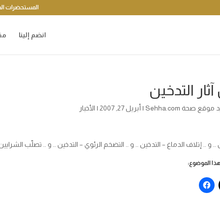
المستحضرات الد
انضم إلينا
مق
ثار التدخين
موقع صحة Sehha.com
|
أبريل 27, 2007
|
الأخبار
.. و .. إتلاف الدماغ – التدخين .. و .. التضخم الرئوي – التدخين .. و .. تصلّب الشرايين
ا الموضوع: