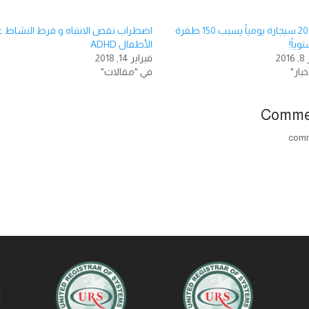
تدخين 20 سيجارة يومياً يسبب 150 طفرة
اضطراب نقص الانتباه و فرط النشاط ع
وياً!
الأطفال ADHD
20
فبراير 14, 2018
خبار"
في "مقالات"
Comme