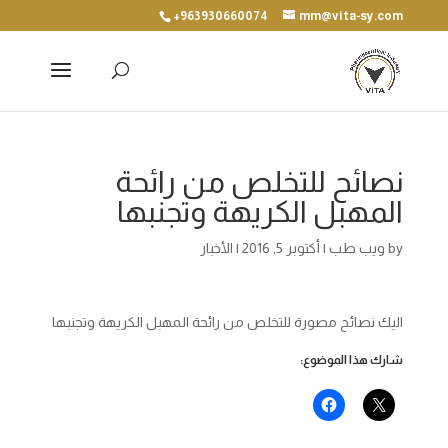
+963930660074
mm@vita-sy.com
نصائح للتخلص من رائحة
المهبل الكريهة وتجنبها
by
ويب طب
|
أكتوبر 5, 2016
|
الأخبار
اليك نصائح مصورة للتخلص من رائحة المهبل الكريهة وتجنبها
شارك هذا الموضوع: