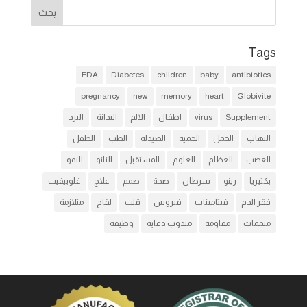
Tags
FDA
Diabetes
children
baby
antibiotics
pregnancy
new
memory
heart
Globivite
Supplement
virus
اطفال
الالم
البدانة
البرد
التهاب
الحمل
الحمية
الصيدلة
الطب
الطفل
العصب
العظام
العلوم
المستقبل
النانو
النمو
بكتيريا
رينو
سرطان
صحة
صمم
علاج
غلوبيفيت
فقر الدم
فيتامينات
فيروس
قلب
لقاح
متلازمة
متممات
مقاومة
مندوب دعاية
وظيفة