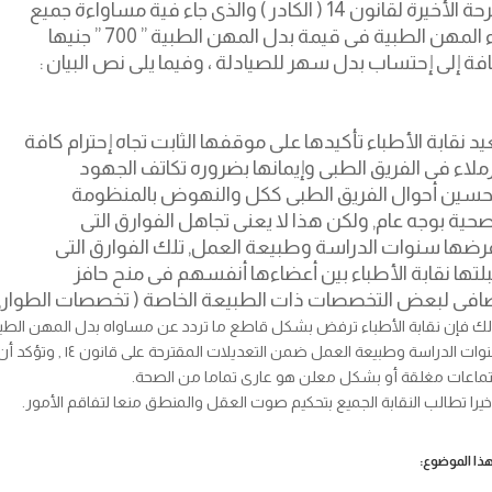
المقترحة الأخيرة لقانون 14 ( الكادر ) والذى جاء فية مساواءة جميع
أعضاء المهن الطبية فى قيمة بدل المهن الطبية ” 700 ” جنيها
افة إلى إحتساب بدل سهر للصيادلة ، وفيما يلى نص البيان :
يد نقابة الأطباء تأكيدها على موقفها الثابت تجاه إحترام كافة
زملاء فى الفريق الطبى وإيمانها بضروره تكاتف الجهود
حسين أحوال الفريق الطبى ككل والنهوض بالمنظومة
صحية بوجه عام, ولكن هذا لا يعنى تجاهل الفوارق التى
رضها سنوات الدراسة وطبيعة العمل, تلك الفوارق التى
لتها نقابة الأطباء بين أعضاءها أنفسهم فى منح حافز
افى لبعض التخصصات ذات الطبيعة الخاصة ( تخصصات الطوارى
لك فإن نقابة الأطباء ترفض بشكل قاطع ما تردد عن مساواه بدل المهن الطبية
سنوات الدراسة وطبيعة 
تماعات مغلقة أو بشكل معلن هو عارى تماما من الصحة.
خيرا تطالب النقابة الجميع بتحكيم صوت العقل والمنطق منعا لتفاقم الأمور.
ا الموضوع: