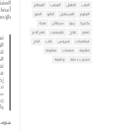
الطب
الطفل
العصب
العظام
العلوم
المستقبل
النانو
النمو
بالإض
بكتيريا
رينو
سرطان
صحة
صمم
علاج
غلوبيفيت
فقر الدم
تع
فيتامينات
فيروس
قلب
لقاح
ال
متلازمة
متممات
مقاومة
لت
ال
مندوب دعاية
وظيفة
تف
قب
إض
لذ
إج
وأ
شارك هذ