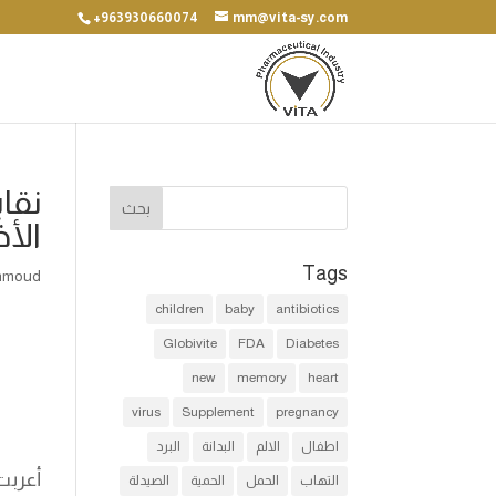
+963930660074
mm@vita-sy.com
نقاب
الأخ
Tags
hmoud
children
baby
antibiotics
Globivite
FDA
Diabetes
new
memory
heart
virus
Supplement
pregnancy
اطفال
الالم
البدانة
البرد
أعربت
التهاب
الحمل
الحمية
الصيدلة