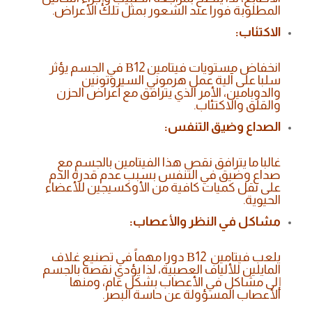
المطلوبة فورا عند الشعور بمثل تلك الأعراض.
الاكتئاب:
انخفاض مستويات فيتامين В12 في الجسم يؤثر
سلبا على آلية عمل هرموني السيروتونين
والدوبامين، الأمر الذي يترافق مع أعراض الحزن
والقلق والاكتئاب.
الصداع وضيق التنفس:
غالبا ما يترافق نقص هذا الفيتامين بالجسم مع
صداع وضيق في التنفس بسبب عدم قدرة الدم
على نقل كميات كافية من الأوكسيجين للأعضاء
الحيوية.
مشاكل في النظر والأعصاب:
يلعب فيتامين В12 دورا مهماً في تصنيع غلاف
المايلين للألياف العصبية، لذا يؤدي نقصه بالجسم
إلى مشاكل في الأعصاب بشكل عام، ومنها
الأعصاب المسؤولة عن حاسة البصر.