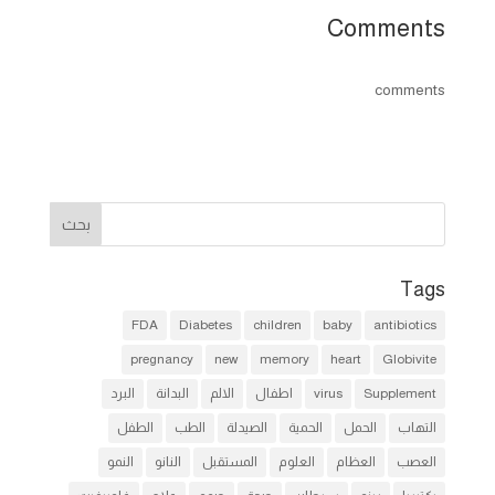
Comments
comments
Tags
FDA
Diabetes
children
baby
antibiotics
pregnancy
new
memory
heart
Globivite
Supplement
virus
اطفال
الالم
البدانة
البرد
التهاب
الحمل
الحمية
الصيدلة
الطب
الطفل
العصب
العظام
العلوم
المستقبل
النانو
النمو