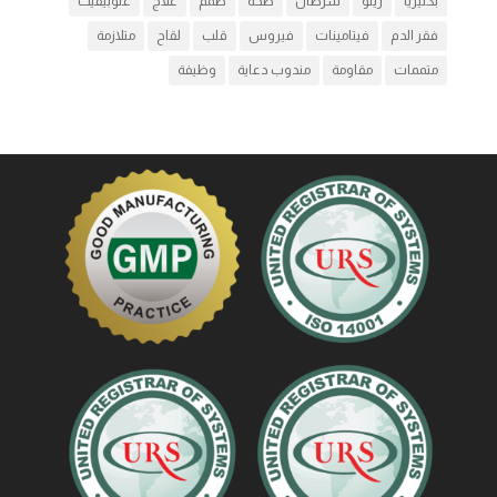
بكتيريا
رينو
سرطان
صحة
صمم
علاج
غلوبيفيت
فقر الدم
فيتامينات
فيروس
قلب
لقاح
متلازمة
متممات
مقاومة
مندوب دعاية
وظيفة