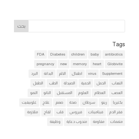
Tags
FDA
Diabetes
children
baby
antibiotics
pregnancy
new
memory
heart
Globivite
Supplement
virus
اطفال
الالم
البدانة
البرد
التهاب
الحمل
الحمية
الصيدلة
الطب
الطفل
العصب
العظام
العلوم
المستقبل
النانو
النمو
بكتيريا
رينو
سرطان
صحة
صمم
علاج
غلوبيفيت
فقر الدم
فيتامينات
فيروس
قلب
لقاح
متلازمة
متممات
مقاومة
مندوب دعاية
وظيفة