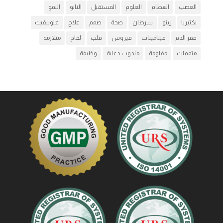
العصب
العظام
العلوم
المستقبل
النانو
النمو
بكتيريا
رينو
سرطان
صحة
صمم
علاج
غلوبيفيت
فقر الدم
فيتامينات
فيروس
قلب
لقاح
متلازمة
متممات
مقاومة
مندوب دعاية
وظيفة