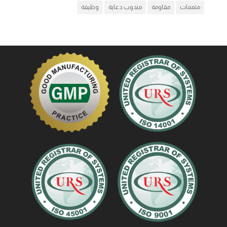
متممات
مقاومة
مندوب دعاية
وظيفة