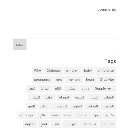
comments
Tags
FDA
Diabetes
children
baby
antibiotics
pregnancy
new
memory
heart
Globivite
Supplement
virus
اطفال
الالم
البدانة
البرد
التهاب
الحمل
الحمية
الصيدلة
الطب
الطفل
العصب
العظام
العلوم
المستقبل
النانو
النمو
بكتيريا
رينو
سرطان
صحة
صمم
علاج
غلوبيفيت
فقر الدم
فيتامينات
فيروس
قلب
لقاح
متلازمة