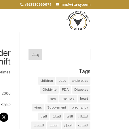
+963930660074
mm@vita-sy.com
der
ift
Tags
ytimes
children
baby
antibiotics
Globivite
FDA
Diabetes
 2000.
new
memory
heart
شارك هذ
virus
Supplement
pregnancy
اطفال
الالم
البدانة
البرد
التهاب
الحمل
الحمية
الصيدلة