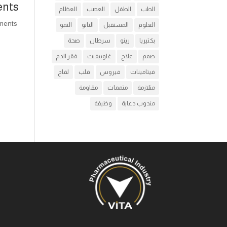
nts
الطب
الطفل
العصب
العظام
comments
العلوم
المستقبل
النانو
النمو
بكتيريا
رينو
سرطان
صحة
صمم
علاج
غلوبيفيت
فقر الدم
فيتامينات
فيروس
قلب
لقاح
متلازمة
متممات
مقاومة
مندوب دعاية
وظيفة