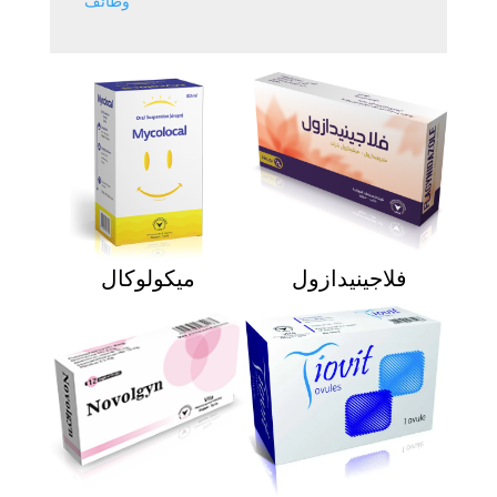
وظائف
فلاجينيدازول
ميكولوكال