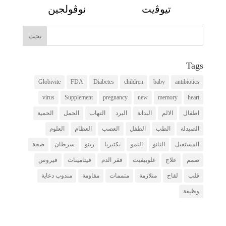
تيوﭬيت
نوڨولجين
Tags
Globivite
FDA
Diabetes
children
baby
antibiotics
virus
Supplement
pregnancy
new
memory
heart
اطفال
الالم
البدانة
البرد
التهاب
الحمل
الحمية
الصيدلة
الطب
الطفل
العصب
العظام
العلوم
المستقبل
النانو
النمو
بكتيريا
رينو
سرطان
صحة
صمم
علاج
غلوبيفيت
فقر الدم
فيتامينات
فيروس
قلب
لقاح
متلازمة
متممات
مقاومة
مندوب دعاية
وظيفة