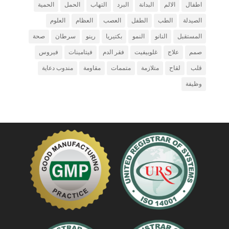
اطفال
الالم
البدانة
البرد
التهاب
الحمل
الحمية
الصيدلة
الطب
الطفل
العصب
العظام
العلوم
المستقبل
النانو
النمو
بكتيريا
رينو
سرطان
صحة
صمم
علاج
غلوبيفيت
فقر الدم
فيتامينات
فيروس
قلب
لقاح
متلازمة
متممات
مقاومة
مندوب دعاية
وظيفة