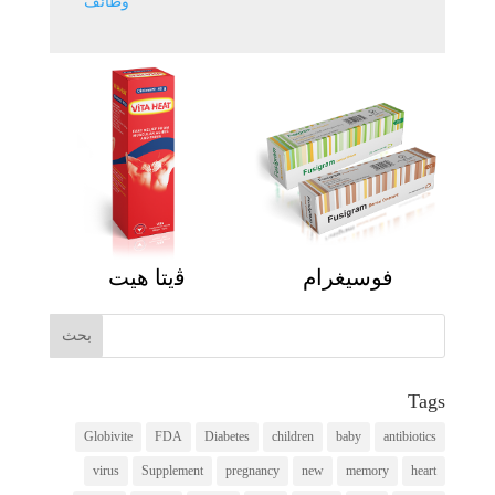
وظائف
فوسيغرام
ﭬيتا هيت
Tags
Globivite
FDA
Diabetes
children
baby
antibiotics
virus
Supplement
pregnancy
new
memory
heart