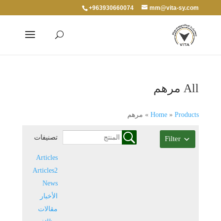
+963930660074
mm@vita-sy.com
All مرهم
Products
»
Home
»
مرهم
تصنيفات
Filter
Articles
Articles2
News
الأخبار
مقالات