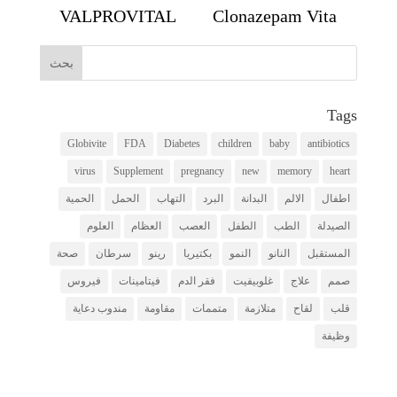
VALPROVITAL
Clonazepam Vita
Tags
Globivite
FDA
Diabetes
children
baby
antibiotics
virus
Supplement
pregnancy
new
memory
heart
اطفال
الالم
البدانة
البرد
التهاب
الحمل
الحمية
الصيدلة
الطب
الطفل
العصب
العظام
العلوم
المستقبل
النانو
النمو
بكتيريا
رينو
سرطان
صحة
صمم
علاج
غلوبيفيت
فقر الدم
فيتامينات
فيروس
قلب
لقاح
متلازمة
متممات
مقاومة
مندوب دعاية
وظيفة