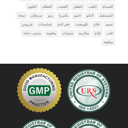
الصيدلة
الطب
الطفل
العصب
العظام
العلوم
المستقبل
النانو
النمو
بكتيريا
رينو
سرطان
صحة
صمم
علاج
غلوبيفيت
فقر الدم
فيتامينات
فيروس
قلب
لقاح
متلازمة
متممات
مقاومة
مندوب دعاية
وظيفة