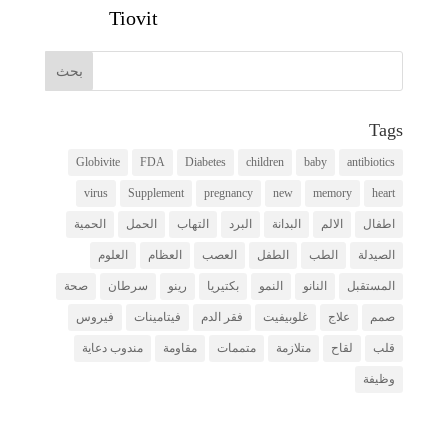
Tiovit
Tags
Globivite
FDA
Diabetes
children
baby
antibiotics
virus
Supplement
pregnancy
new
memory
heart
اطفال
الالم
البدانة
البرد
التهاب
الحمل
الحمية
الصيدلة
الطب
الطفل
العصب
العظام
العلوم
المستقبل
النانو
النمو
بكتيريا
رينو
سرطان
صحة
صمم
علاج
غلوبيفيت
فقر الدم
فيتامينات
فيروس
قلب
لقاح
متلازمة
متممات
مقاومة
مندوب دعاية
وظيفة