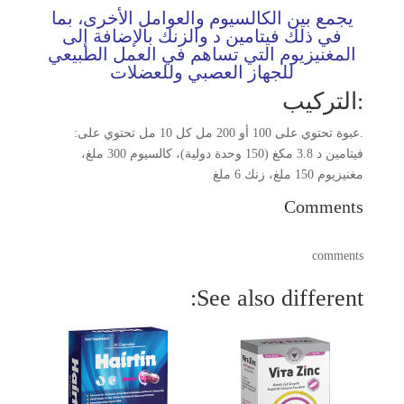
يجمع بين الكالسيوم والعوامل الأخرى، بما
في ذلك فيتامين د والزنك بالإضافة إلى
المغنيزيوم التي تساهم في العمل الطبيعي
للجهاز العصبي وللعضلات
:التركيب
.عبوة تحتوي على 100 أو 200 مل كل 10 مل تحتوي على:
فيتامين د 3.8 مكغ (150 وحدة دولية)، كالسيوم 300 ملغ،
مغنيزيوم 150 ملغ، زنك 6 ملغ
Comments
comments
See also different: