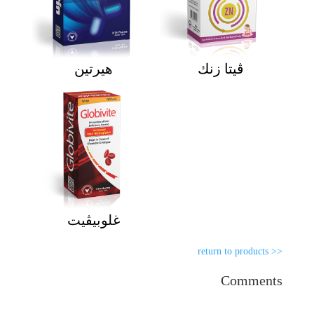
ڨيتا زنك
هيرتين
غلوبيڤيت
<< return to products
Comments