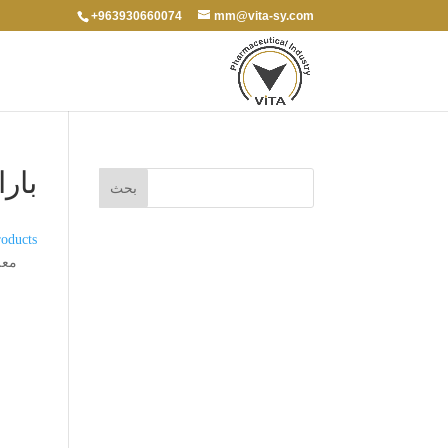
+963930660074
mm@vita-sy.com
بار
oducts
معلق