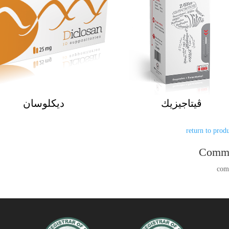
ڨيتاجيزيك
ديكلوسان
Comm