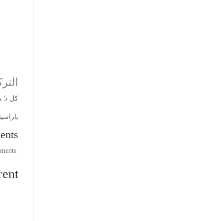
التر
كل 5 مل تحتوي على:
باراسيتامول 20
ents
comments
ent: