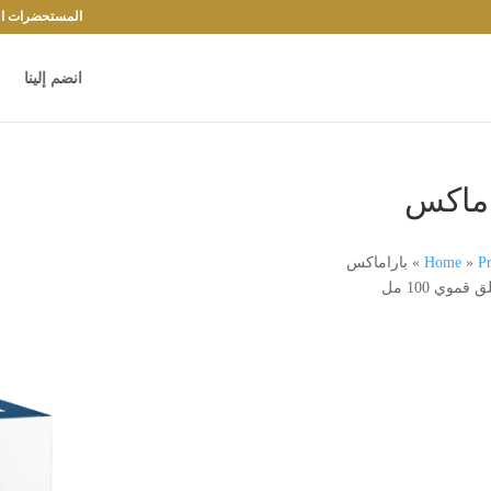
المستحضرات الد
انضم إلينا
اماكس
Pr
»
Home
»
باراماكس
 قموي 100 مل