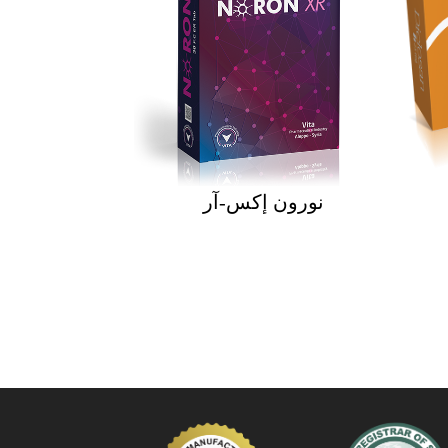
نورون إكس-آر