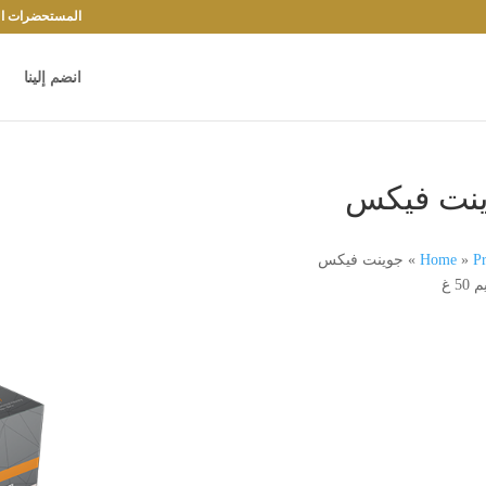
المستحضرات الد
انضم إلينا
نت فيكس
Pr
»
Home
»
جوينت فيكس
50 غ