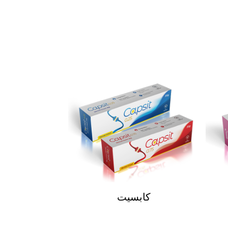
كابسيت