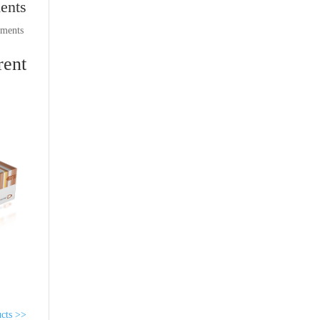
ents
comments
ent:
<< return to products