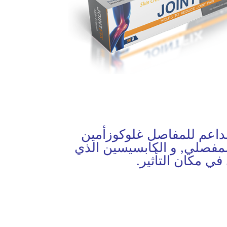
داعم للمفاصل غلوكوزأمين
المفصلي, و الكابسيسين الذي
ي مكان التأثير.