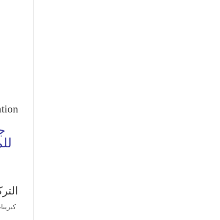
tion
ج
للم
التر
كبريتات غلوكو