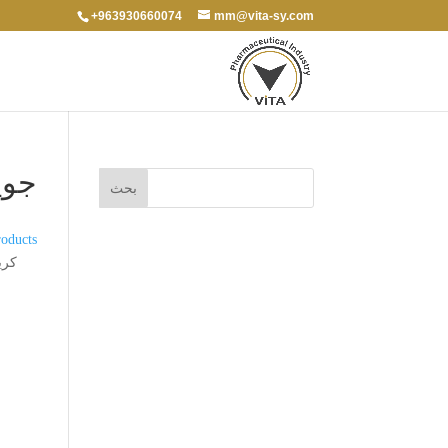
+963930660074
mm@vita-sy.com
جوي
oducts
كريم 