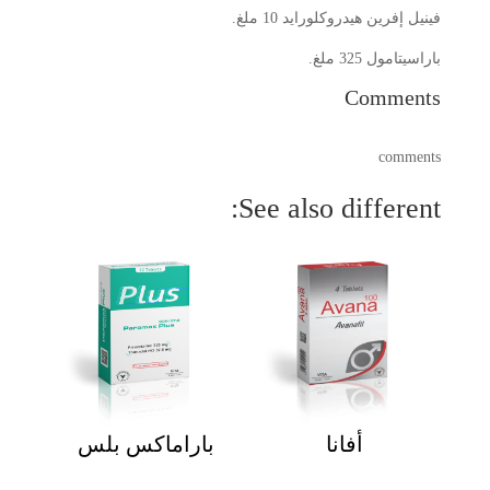
فينيل إفرين هيدروكلورايد 10 ملغ.
باراسيتامول 325 ملغ.
Comments
comments
See also different:
أفانا
باراماكس بلس