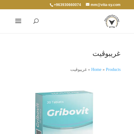
+963930660074
mm@vita-sy.com
غريبوڨيت
Products
»
Home
»
غريبوڨيت