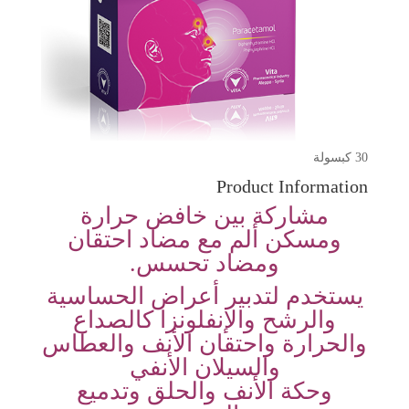
30 كبسولة
Product Information
مشاركة بين خافض حرارة
ومسكن ألم مع مضاد احتقان
ومضاد تحسس.
يستخدم لتدبير أعراض الحساسية
والرشح والإنفلونزا كالصداع
والحرارة واحتقان الأنف والعطاس
والسيلان الأنفي
وحكة الأنف والحلق وتدميع