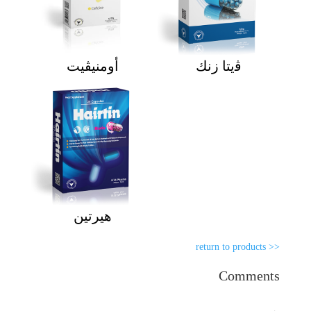
ﭬيتا زنك
أومنيڨيت
هيرتين
<< return to products
Comments