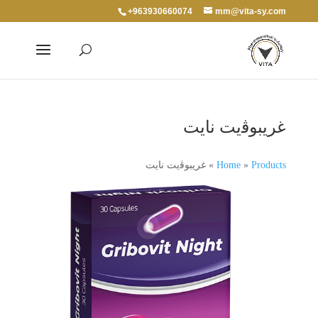
+963930660074
mm@vita-sy.com
غريبوﭬيت نايت
Products
»
Home
»
غريبوﭬيت نايت