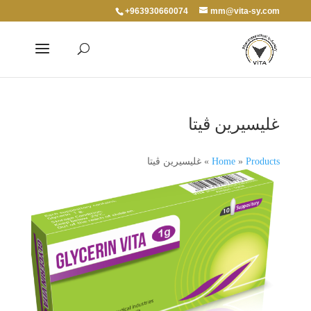
+963930660074
mm@vita-sy.com
غليسيرين ڨيتا
Products
»
Home
»
غليسيرين ڨيتا