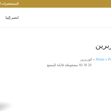
المستحضرات الد
انضم إلينا
برين
Pr
»
Home
»
كوربرين
20 30 60 مضغوطة قابلة للمضغ