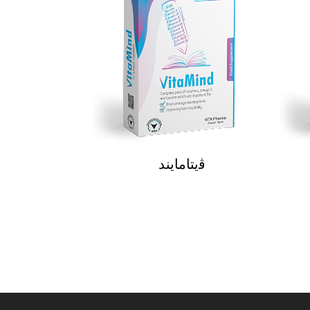
ﭬيتامايند