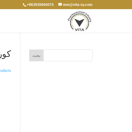
+963930660074
mm@vita-sy.com
كور
oducts