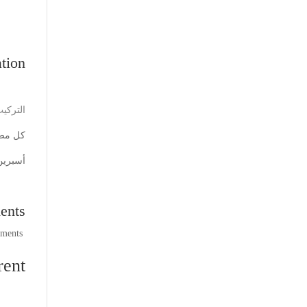
tion
التركي
كل مضغ
أسبرين 81 م
ents
comments
ent: