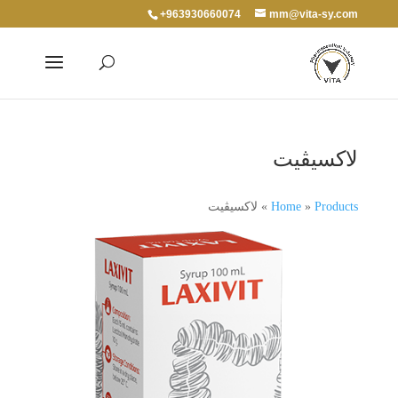
+963930660074
mm@vita-sy.com
لاكسيڨيت
Products
»
Home
»
لاكسيڨيت