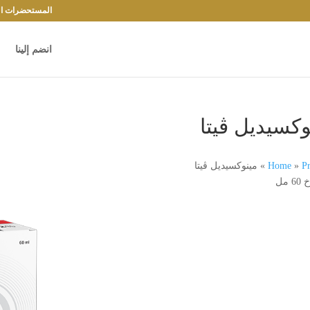
المستحضرات الد
انضم إلينا
وكسيديل ڨيتا
Pr
»
Home
»
مينوكسيديل ڨيتا
6 مل