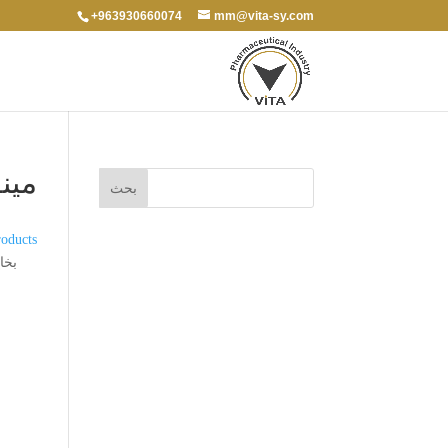
+963930660074
mm@vita-sy.com
مين
oducts
بخاخ 0