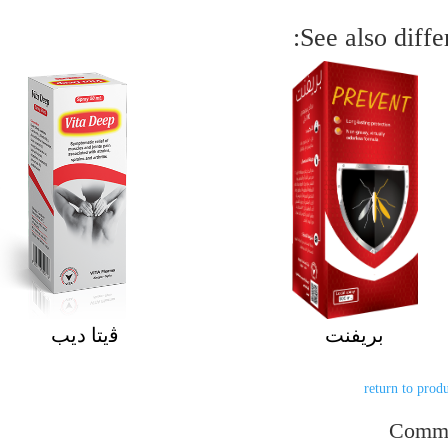
See also differ
بريفنت
ﭬيتا ديب
Comm