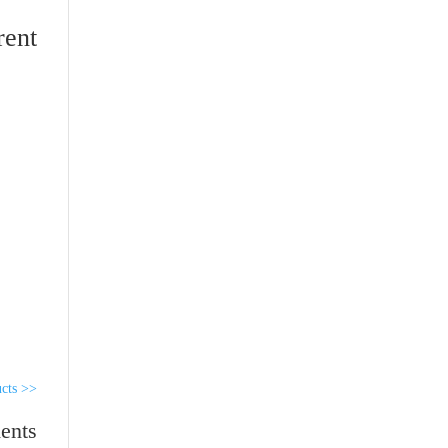
ent:
<< return to products
ents