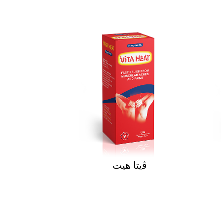
ﭬيتا هيت