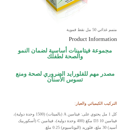
متمم غذائي 50 مل نقط فموية
Product Information
مجموعة فيتامينات أساسية لضمان النمو
والصحة لطفلك
مصدر مهم للفلورايد الضروري
لصحة ومنع
تسوس الأسنان
التركيب الكيميائي والعيار:
كل 1 مل يحتوي على: فيتامين A (بالميتات) (1500 وحدة دولية)،
فيتامين D3 10 مكغ (400 وحدة دولية)، فيتامين C (أسكوربيك
أسيد) 30 ملغ، فلوريد (البوتاسيوم) 0.25 ملغ.