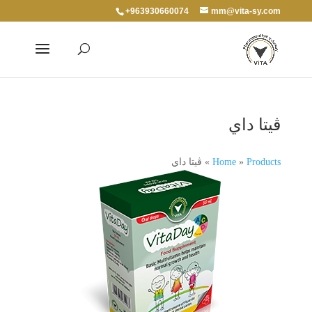
+963930660074
mm@vita-sy.com
ڨيتا داي
Products
»
Home
»
ڨيتا داي