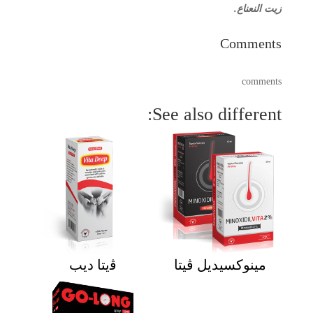
زيت النعناع.
Comments
comments
See also different:
مينوكسيديل ڨيتا
ﭬيتا ديب