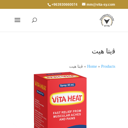
+963930660074
mm@vita-sy.com
ﭬيتا هيت
Products
»
Home
»
ﭬيتا هيت