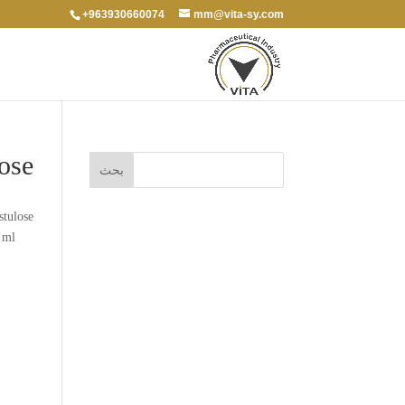
+963930660074
mm@vita-sy.com
ose
stulose
 ml