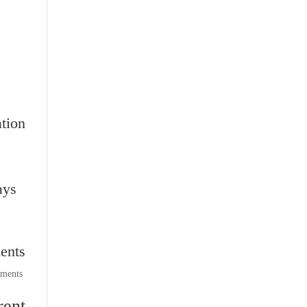
tion
ays
ents
comments
ent: