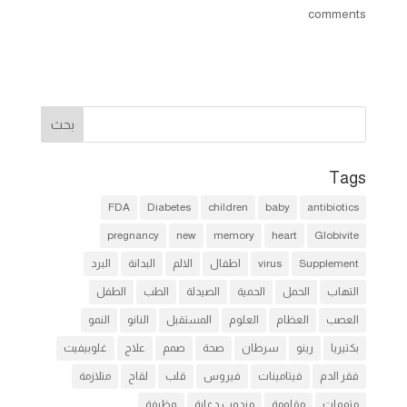
comments
Tags
FDA
Diabetes
children
baby
antibiotics
pregnancy
new
memory
heart
Globivite
Supplement
virus
اطفال
الالم
البدانة
البرد
التهاب
الحمل
الحمية
الصيدلة
الطب
الطفل
العصب
العظام
العلوم
المستقبل
النانو
النمو
بكتيريا
رينو
سرطان
صحة
صمم
علاج
غلوبيفيت
فقر الدم
فيتامينات
فيروس
قلب
لقاح
متلازمة
متممات
مقاومة
مندوب دعاية
وظيفة