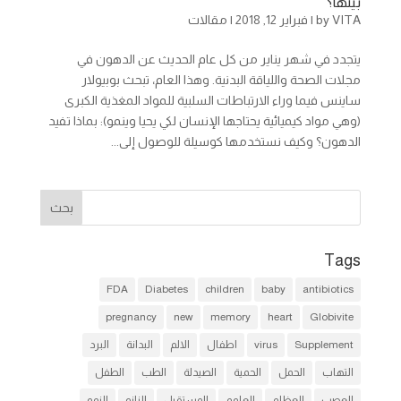
بينها؟
VITA
by
|
فبراير 12, 2018
|
مقالات
يتجدد في شهر يناير من كل عام الحديث عن الدهون في
مجلات الصحة واللياقة البدنية. وهذا العام، تبحث بوبيولار
ساينس فيما وراء الارتباطات السلبية للمواد المغذية الكبرى
(وهي مواد كيميائية يحتاجها الإنسان لكي يحيا وينمو): بماذا تفيد
الدهون؟ وكيف نستخدمها كوسيلة للوصول إلى...
Tags
FDA
Diabetes
children
baby
antibiotics
pregnancy
new
memory
heart
Globivite
Supplement
virus
اطفال
الالم
البدانة
البرد
التهاب
الحمل
الحمية
الصيدلة
الطب
الطفل
العصب
العظام
العلوم
المستقبل
النانو
النمو