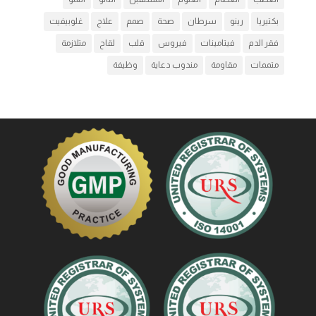
بكتيريا
رينو
سرطان
صحة
صمم
علاج
غلوبيفيت
فقر الدم
فيتامينات
فيروس
قلب
لقاح
متلازمة
متممات
مقاومة
مندوب دعاية
وظيفة