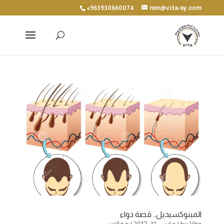
+963930660074
mm@vita-sy.com
المينوكسيديل.. قصة دواء
Vita
by
|
مارس 31, 2017
|
مقالات