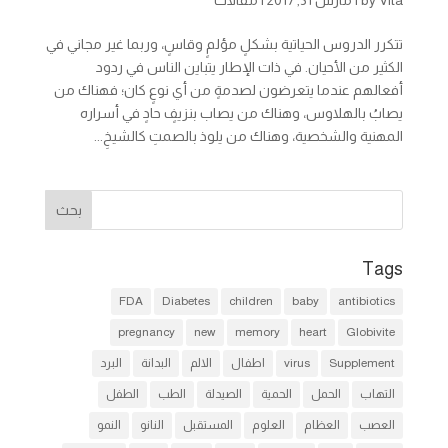
تتكرر الدروس الحياتية بشكلٍ مؤلمٍ وقاسٍ، وربما غير مجاني في
الكثير من الأحيان. في ذات الإطار يتباين الناس في ردود
أفعالهم عندما يتعرضون لصدمةٍ من أي نوعٍ كان؛ فهناك من
يصابُ بالهلاوس، وهناك من يصاب بنزيفٍ حادٍ في أسراره
المهنية والشخصية، وهناك من يلوذ بالصمتِ كالشيخِ...
Tags
FDA
Diabetes
children
baby
antibiotics
pregnancy
new
memory
heart
Globivite
Supplement
virus
اطفال
الالم
البدانة
البرد
التهاب
الحمل
الحمية
الصيدلة
الطب
الطفل
العصب
العظام
العلوم
المستقبل
النانو
النمو