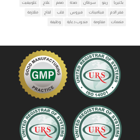
بكتيريا
رينو
سرطان
صحة
صمم
علاج
غلوبيفيت
فقر الدم
فيتامينات
فيروس
قلب
لقاح
متلازمة
متممات
مقاومة
مندوب دعاية
وظيفة