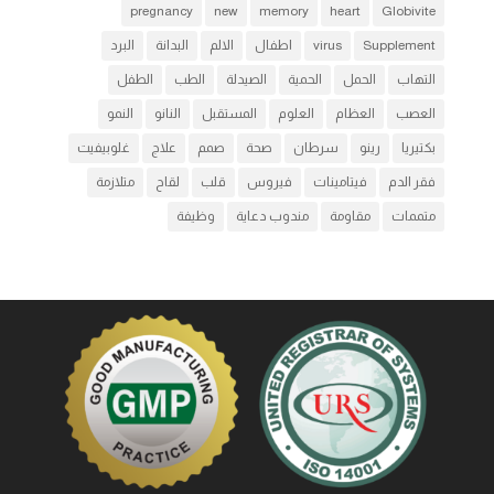
pregnancy
new
memory
heart
Globivite
Supplement
virus
اطفال
الالم
البدانة
البرد
التهاب
الحمل
الحمية
الصيدلة
الطب
الطفل
العصب
العظام
العلوم
المستقبل
النانو
النمو
بكتيريا
رينو
سرطان
صحة
صمم
علاج
غلوبيفيت
فقر الدم
فيتامينات
فيروس
قلب
لقاح
متلازمة
متممات
مقاومة
مندوب دعاية
وظيفة