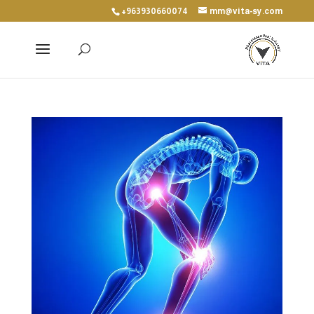
+963930660074
mm@vita-sy.com