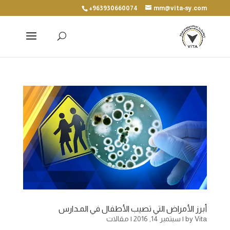
+963930660074
mm@vita-sy.com
أبرز الأمراض التي تصيب الأطفال في المـدارس
Vita
by
|
سبتمبر 14, 2016
|
مقالات