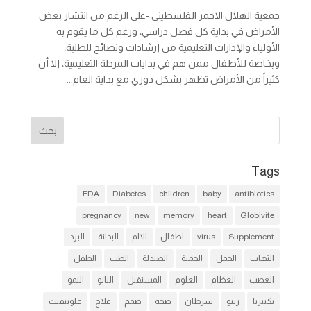
جمعية الهلال الاحمر الفلسطيني -على الرغم من انتشار بعض
الأمراض في بداية كل فصل دراسي، ورغم كل ما يقوم به
الأولياء والإدارات التعليمية من إرشادات ونصائح للطلبة،
وبخاصة للأطفال ممن هم في بدايات المرحلة التعليمية، إلا أن
كثيراً من الأمراض تظهر بشكل دوري مع بداية العام...
Tags
FDA
Diabetes
children
baby
antibiotics
pregnancy
new
memory
heart
Globivite
Supplement
virus
اطفال
الالم
البدانة
البرد
التهاب
الحمل
الحمية
الصيدلة
الطب
الطفل
العصب
العظام
العلوم
المستقبل
النانو
النمو
بكتيريا
رينو
سرطان
صحة
صمم
علاج
غلوبيفيت