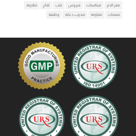
فقر الدم
فيتامينات
فيروس
قلب
لقاح
متلازمة
متممات
مقاومة
مندوب دعاية
وظيفة