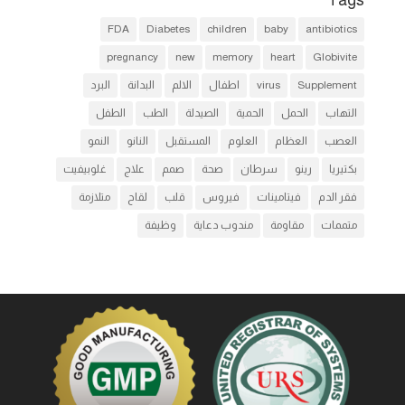
Tags
FDA
Diabetes
children
baby
antibiotics
pregnancy
new
memory
heart
Globivite
Supplement
virus
اطفال
الالم
البدانة
البرد
التهاب
الحمل
الحمية
الصيدلة
الطب
الطفل
العصب
العظام
العلوم
المستقبل
النانو
النمو
بكتيريا
رينو
سرطان
صحة
صمم
علاج
غلوبيفيت
فقر الدم
فيتامينات
فيروس
قلب
لقاح
متلازمة
متممات
مقاومة
مندوب دعاية
وظيفة