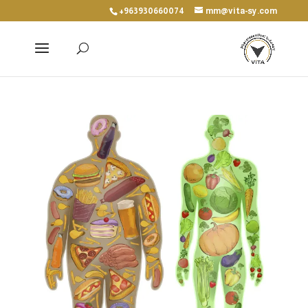
+963930660074
mm@vita-sy.com