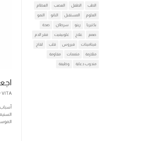
الطب
الطفل
العصب
العظام
العلوم
المستقبل
النانو
النمو
بكتيريا
رينو
سرطان
صحة
صمم
علاج
غلوبيفيت
فقر الدم
فيتامينات
فيروس
قلب
لقاح
متلازمة
متممات
مقاومة
مندوب دعاية
وظيفة
اجعل
y
VITA
أسباب 
السنيم
الموسي