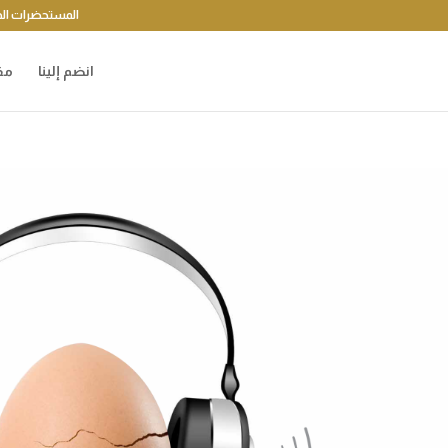
المستحضرات الد
انضم إلينا
مق