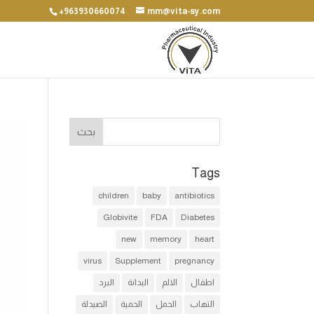
+963930660074
mm@vita-sy.com
Tags
children
baby
antibiotics
Globivite
FDA
Diabetes
new
memory
heart
virus
Supplement
pregnancy
اطفال
الالم
البدانة
البرد
التهاب
الحمل
الحمية
الصيدلة