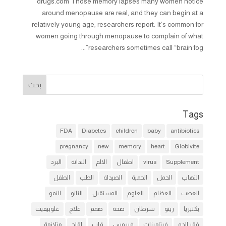
drugs.com Those memory lapses many women notice
around menopause are real, and they can begin at a
relatively young age, researchers report. It’s common for
women going through menopause to complain of what
researchers sometimes call “brain fog”...
Tags
FDA
Diabetes
children
baby
antibiotics
pregnancy
new
memory
heart
Globivite
Supplement
virus
اطفال
الالم
البدانة
البرد
التهاب
الحمل
الحمية
الصيدلة
الطب
الطفل
العصب
العظام
العلوم
المستقبل
النانو
النمو
بكتيريا
رينو
سرطان
صحة
صمم
علاج
غلوبيفيت
فقر الدم
فيتامينات
فيروس
قلب
لقاح
متلازمة