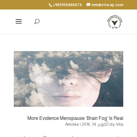
+963930660074
mm@vita-sy.com
More Evidence Menopause ‘Brain Fog’ Is Real
Vita
by
|
أكتوبر 14, 2016
|
Articles